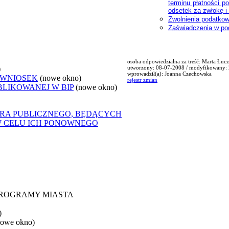
terminu płatności p
odsetek za zwłokę i 
Zwolnienia podatko
Zaświadczenia w pod
osoba odpowiedzialna za treść: Marta Łuc
)
utworzony: 08-07-2008 / modyfikowany:
wprowadził(a): Joanna Czechowska
 WNIOSEK
(nowe okno)
rejestr zmian
BLIKOWANEJ W BIP
(nowe okno)
ORA PUBLICZNEGO, BĘDĄCYCH
W CELU ICH PONOWNEGO
 PROGRAMY MIASTA
)
nowe okno)