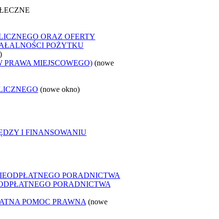
OŁECZNE
LICZNEGO ORAZ OFERTY
ZIAŁALNOŚCI POŻYTKU
)
W PRAWA MIEJSCOWEGO)
(nowe
LICZNEGO
(nowe okno)
ĘDZY I FINANSOWANIU
NIEODPŁATNEGO PORADNICTWA
IEODPŁATNEGO PORADNICTWA
ŁATNA POMOC PRAWNA
(nowe