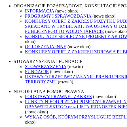
ORGANIZACJE POZARZĄDOWE, KONSULTACJE SP
INFORMACJA
(nowe okno)
PROGRAMY I SPRAWOZDANIA
(nowe okno)
KONKURSY OFERT Z ZAKRESU POŻYTKU PUB
SKŁADANE W TRYBIE ART. 19A USTAWY O D
PUBLICZNEGO I O WOLONTARIACIE
(nowe okno
KONSULTACJE SPOŁECZNE (PROJEKTY AKTÓ
okno)
OGŁOSZENIA INNE
(nowe okno)
KONKURSY OFERT Z ZAKRESU ZDROWIA PUB
STOWARZYSZENIA I FUNDACJE
STOWARZYSZENIA
(rozwiń)
FUNDACJE
(nowe okno)
USTAWA O PRZECIWDZIAŁANIU PRANIU PIENI
TERRORYZMU
(rozwiń)
NIEODPŁATNA POMOC PRAWNA
PODSTAWY PRAWNE i ZAKRES
(nowe okno)
PUNKTY NIEODPŁATNEJ POMOCY PRAWNEJ, 
OBYWATELSKIEGO oraz LISTA JEDNOSTEK N
(nowe okno)
WYKAZ OSÓB, KTÓRYM PRZYSŁUGUJE BEZP
okno)