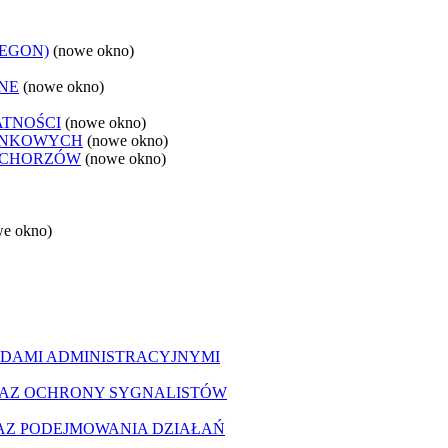
REGON)
(nowe okno)
NE
(nowe okno)
ATNOŚCI
(nowe okno)
ANKOWYCH
(nowe okno)
 CHORZÓW
(nowe okno)
we okno)
DAMI ADMINISTRACYJNYMI
AZ OCHRONY SYGNALISTÓW
Z PODEJMOWANIA DZIAŁAŃ