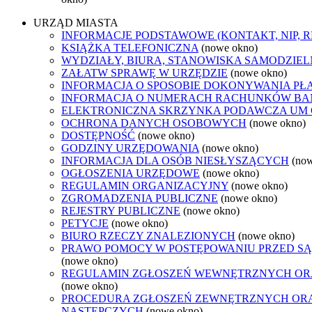
URZĄD MIASTA
INFORMACJE PODSTAWOWE (KONTAKT, NIP, 
KSIĄŻKA TELEFONICZNA
(nowe okno)
WYDZIAŁY, BIURA, STANOWISKA SAMODZIEL
ZAŁATW SPRAWĘ W URZĘDZIE
(nowe okno)
INFORMACJA O SPOSOBIE DOKONYWANIA PŁ
INFORMACJA O NUMERACH RACHUNKÓW B
ELEKTRONICZNA SKRZYNKA PODAWCZA UM
OCHRONA DANYCH OSOBOWYCH
(nowe okno)
DOSTĘPNOŚĆ
(nowe okno)
GODZINY URZĘDOWANIA
(nowe okno)
INFORMACJA DLA OSÓB NIESŁYSZĄCYCH
(no
OGŁOSZENIA URZĘDOWE
(nowe okno)
REGULAMIN ORGANIZACYJNY
(nowe okno)
ZGROMADZENIA PUBLICZNE
(nowe okno)
REJESTRY PUBLICZNE
(nowe okno)
PETYCJE
(nowe okno)
BIURO RZECZY ZNALEZIONYCH
(nowe okno)
PRAWO POMOCY W POSTĘPOWANIU PRZED SĄ
(nowe okno)
REGULAMIN ZGŁOSZEŃ WEWNĘTRZNYCH OR
(nowe okno)
PROCEDURA ZGŁOSZEŃ ZEWNĘTRZNYCH ORA
NASTĘPCZYCH
(nowe okno)