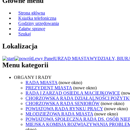
Główne menu
Strona główna
Książka telefoniczna
Godziny urzędowania
Załatw sprawę
Szukaj
Lokalizacja
Lewy Panel
URZĄD MIASTA
WYDZIAŁY, BIUR
Menu kategorii
ORGANY I RADY
RADA MIASTA
(nowe okno)
PREZYDENT MIASTA
(nowe okno)
RADA I ZARZĄD OSIEDLA MACIEJKOWICE
(now
CHORZOWSKA RADA DZIAŁALNOŚCI POŻYTK
CHORZOWSKA RADA SENIORÓW
(nowe okno)
POWIATOWA RADA RYNKU PRACY
(nowe okno)
MŁODZIEŻOWA RADA MIASTA
(nowe okno)
POWIATOWA SPOŁECZNA RADA DS. OSÓB NI
MIEJSKA KOMISJA ROZWIĄZYWANIA PROB
okno)