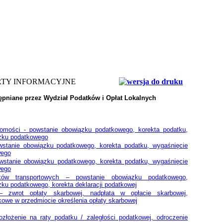
RTY INFORMACYJNE
ępniane przez Wydział Podatków i Opłat Lokalnych
omości - powstanie obowiązku podatkowego, korekta podatku,
zku podatkowego
wstanie obowiązku podatkowego, korekta podatku, wygaśnięcie
wego
wstanie obowiązku podatkowego, korekta podatku, wygaśnięcie
wego
ów transportowych – powstanie obowiązku podatkowego,
ku podatkowego, korekta deklaracji podatkowej
– zwrot opłaty skarbowej, nadpłata w opłacie skarbowej,
owe w przedmiocie określenia opłaty skarbowej
ozłożenie na raty podatku / zaległości podatkowej, odroczenie