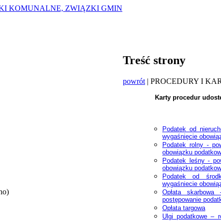
ZKI KOMUNALNE, ZWIĄZKI GMIN
Treść strony
powrót
| PROCEDURY I KA
Karty procedur udost
Podatek od nieruch
wygaśnięcie obowią
Podatek rolny - po
obowiązku podatko
Podatek leśny - po
obowiązku podatko
Podatek od środk
wygaśniecie obowiąz
no)
Opłata skarbowa 
postępowanie podatk
Opłata targowa
Ulgi podatkowe – r