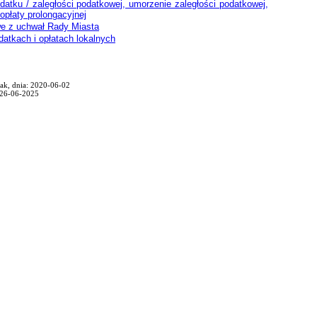
odatku / zaległości podatkowej, umorzenie zaległości podatkowej,
opłaty prolongacyjnej
we z uchwał Rady Miasta
atkach i opłatach lokalnych
zak, dnia: 2020-06-02
 26-06-2025