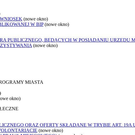
)
 WNIOSEK
(nowe okno)
BLIKOWANEJ W BIP
(nowe okno)
ORA PUBLICZNEGO, BĘDĄCYCH W POSIADANIU URZĘDU 
RZYSTYWANIA
(nowe okno)
 PROGRAMY MIASTA
)
nowe okno)
OŁECZNE
ICZNEGO ORAZ OFERTY SKŁADANE W TRYBIE ART. 19A 
WOLONTARIACIE
(nowe okno)