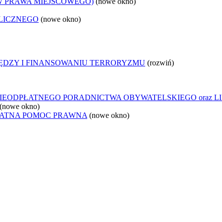
W PRAWA MIEJSCOWEGO)
(nowe okno)
LICZNEGO
(nowe okno)
IĘDZY I FINANSOWANIU TERRORYZMU
(rozwiń)
IEODPŁATNEGO PORADNICTWA OBYWATELSKIEGO oraz L
(nowe okno)
ŁATNA POMOC PRAWNA
(nowe okno)