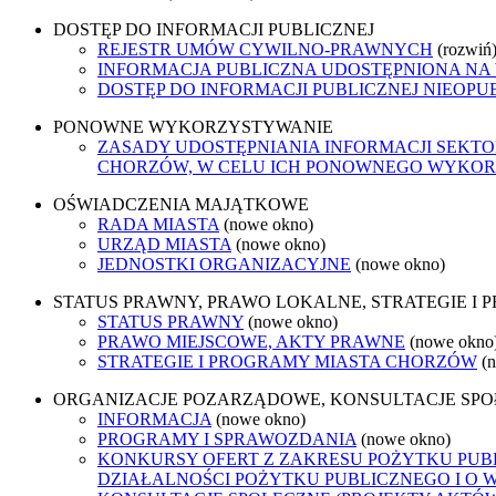
DOSTĘP DO INFORMACJI PUBLICZNEJ
REJESTR UMÓW CYWILNO-PRAWNYCH
(rozwiń
INFORMACJA PUBLICZNA UDOSTĘPNIONA NA
DOSTĘP DO INFORMACJI PUBLICZNEJ NIEOPU
PONOWNE WYKORZYSTYWANIE
ZASADY UDOSTĘPNIANIA INFORMACJI SEKT
CHORZÓW, W CELU ICH PONOWNEGO WYKO
OŚWIADCZENIA MAJĄTKOWE
RADA MIASTA
(nowe okno)
URZĄD MIASTA
(nowe okno)
JEDNOSTKI ORGANIZACYJNE
(nowe okno)
STATUS PRAWNY, PRAWO LOKALNE, STRATEGIE I
STATUS PRAWNY
(nowe okno)
PRAWO MIEJSCOWE, AKTY PRAWNE
(nowe okno
STRATEGIE I PROGRAMY MIASTA CHORZÓW
(
ORGANIZACJE POZARZĄDOWE, KONSULTACJE SP
INFORMACJA
(nowe okno)
PROGRAMY I SPRAWOZDANIA
(nowe okno)
KONKURSY OFERT Z ZAKRESU POŻYTKU PUBL
DZIAŁALNOŚCI POŻYTKU PUBLICZNEGO I O 