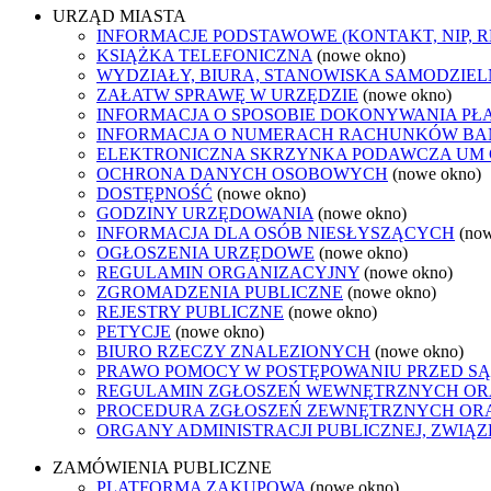
URZĄD MIASTA
INFORMACJE PODSTAWOWE (KONTAKT, NIP, 
KSIĄŻKA TELEFONICZNA
(nowe okno)
WYDZIAŁY, BIURA, STANOWISKA SAMODZIEL
ZAŁATW SPRAWĘ W URZĘDZIE
(nowe okno)
INFORMACJA O SPOSOBIE DOKONYWANIA PŁ
INFORMACJA O NUMERACH RACHUNKÓW B
ELEKTRONICZNA SKRZYNKA PODAWCZA UM
OCHRONA DANYCH OSOBOWYCH
(nowe okno)
DOSTĘPNOŚĆ
(nowe okno)
GODZINY URZĘDOWANIA
(nowe okno)
INFORMACJA DLA OSÓB NIESŁYSZĄCYCH
(no
OGŁOSZENIA URZĘDOWE
(nowe okno)
REGULAMIN ORGANIZACYJNY
(nowe okno)
ZGROMADZENIA PUBLICZNE
(nowe okno)
REJESTRY PUBLICZNE
(nowe okno)
PETYCJE
(nowe okno)
BIURO RZECZY ZNALEZIONYCH
(nowe okno)
PRAWO POMOCY W POSTĘPOWANIU PRZED SĄ
REGULAMIN ZGŁOSZEŃ WEWNĘTRZNYCH OR
PROCEDURA ZGŁOSZEŃ ZEWNĘTRZNYCH ORA
ORGANY ADMINISTRACJI PUBLICZNEJ, ZWIĄ
ZAMÓWIENIA PUBLICZNE
PLATFORMA ZAKUPOWA
(nowe okno)