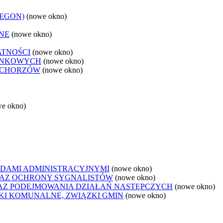
REGON)
(nowe okno)
NE
(nowe okno)
ATNOŚCI
(nowe okno)
ANKOWYCH
(nowe okno)
 CHORZÓW
(nowe okno)
we okno)
DAMI ADMINISTRACYJNYMI
(nowe okno)
AZ OCHRONY SYGNALISTÓW
(nowe okno)
Z PODEJMOWANIA DZIAŁAŃ NASTĘPCZYCH
(nowe okno)
ZKI KOMUNALNE, ZWIĄZKI GMIN
(nowe okno)