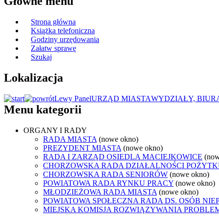
Główne menu
Strona główna
Książka telefoniczna
Godziny urzędowania
Załatw sprawę
Szukaj
Lokalizacja
Lewy Panel
URZĄD MIASTA
WYDZIAŁY, BIUR
Menu kategorii
ORGANY I RADY
RADA MIASTA
(nowe okno)
PREZYDENT MIASTA
(nowe okno)
RADA I ZARZĄD OSIEDLA MACIEJKOWICE
(now
CHORZOWSKA RADA DZIAŁALNOŚCI POŻYTK
CHORZOWSKA RADA SENIORÓW
(nowe okno)
POWIATOWA RADA RYNKU PRACY
(nowe okno)
MŁODZIEŻOWA RADA MIASTA
(nowe okno)
POWIATOWA SPOŁECZNA RADA DS. OSÓB NI
MIEJSKA KOMISJA ROZWIĄZYWANIA PROB