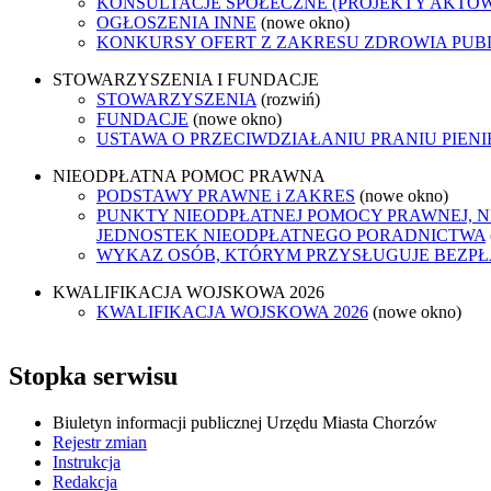
KONSULTACJE SPOŁECZNE (PROJEKTY AKTÓ
OGŁOSZENIA INNE
(nowe okno)
KONKURSY OFERT Z ZAKRESU ZDROWIA PUB
STOWARZYSZENIA I FUNDACJE
STOWARZYSZENIA
(rozwiń)
FUNDACJE
(nowe okno)
USTAWA O PRZECIWDZIAŁANIU PRANIU PIEN
NIEODPŁATNA POMOC PRAWNA
PODSTAWY PRAWNE i ZAKRES
(nowe okno)
PUNKTY NIEODPŁATNEJ POMOCY PRAWNEJ, N
JEDNOSTEK NIEODPŁATNEGO PORADNICTWA
WYKAZ OSÓB, KTÓRYM PRZYSŁUGUJE BEZP
KWALIFIKACJA WOJSKOWA 2026
KWALIFIKACJA WOJSKOWA 2026
(nowe okno)
Stopka serwisu
Biuletyn informacji publicznej Urzędu Miasta Chorzów
Rejestr zmian
Instrukcja
Redakcja