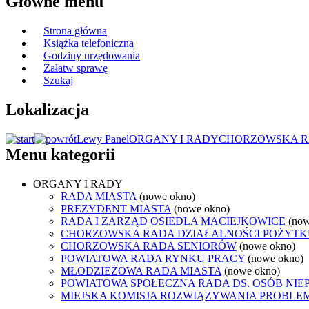
Główne menu
Strona główna
Książka telefoniczna
Godziny urzędowania
Załatw sprawę
Szukaj
Lokalizacja
Lewy Panel
ORGANY I RADY
CHORZOWSKA R
Menu kategorii
ORGANY I RADY
RADA MIASTA
(nowe okno)
PREZYDENT MIASTA
(nowe okno)
RADA I ZARZĄD OSIEDLA MACIEJKOWICE
(now
CHORZOWSKA RADA DZIAŁALNOŚCI POŻYTK
CHORZOWSKA RADA SENIORÓW
(nowe okno)
POWIATOWA RADA RYNKU PRACY
(nowe okno)
MŁODZIEŻOWA RADA MIASTA
(nowe okno)
POWIATOWA SPOŁECZNA RADA DS. OSÓB NI
MIEJSKA KOMISJA ROZWIĄZYWANIA PROB