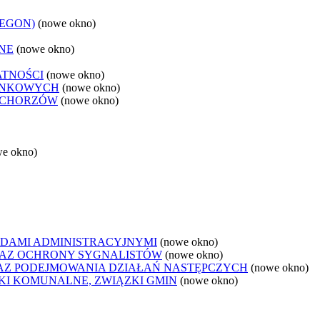
REGON)
(nowe okno)
NE
(nowe okno)
ATNOŚCI
(nowe okno)
ANKOWYCH
(nowe okno)
 CHORZÓW
(nowe okno)
we okno)
DAMI ADMINISTRACYJNYMI
(nowe okno)
AZ OCHRONY SYGNALISTÓW
(nowe okno)
Z PODEJMOWANIA DZIAŁAŃ NASTĘPCZYCH
(nowe okno)
ZKI KOMUNALNE, ZWIĄZKI GMIN
(nowe okno)