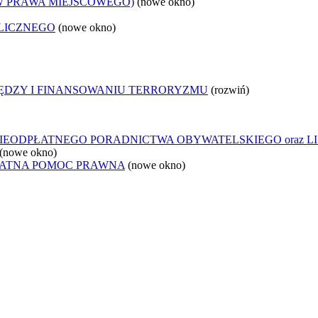
W PRAWA MIEJSCOWEGO)
(nowe okno)
LICZNEGO
(nowe okno)
IĘDZY I FINANSOWANIU TERRORYZMU
(rozwiń)
IEODPŁATNEGO PORADNICTWA OBYWATELSKIEGO oraz L
(nowe okno)
ŁATNA POMOC PRAWNA
(nowe okno)