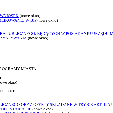
)
 WNIOSEK
(nowe okno)
BLIKOWANEJ W BIP
(nowe okno)
ORA PUBLICZNEGO, BĘDĄCYCH W POSIADANIU URZĘDU 
RZYSTYWANIA
(nowe okno)
 PROGRAMY MIASTA
)
nowe okno)
OŁECZNE
ICZNEGO ORAZ OFERTY SKŁADANE W TRYBIE ART. 19A 
WOLONTARIACIE
(nowe okno)