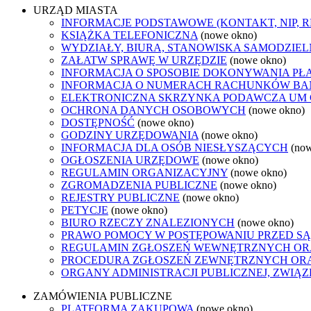
URZĄD MIASTA
INFORMACJE PODSTAWOWE (KONTAKT, NIP, 
KSIĄŻKA TELEFONICZNA
(nowe okno)
WYDZIAŁY, BIURA, STANOWISKA SAMODZIEL
ZAŁATW SPRAWĘ W URZĘDZIE
(nowe okno)
INFORMACJA O SPOSOBIE DOKONYWANIA PŁ
INFORMACJA O NUMERACH RACHUNKÓW B
ELEKTRONICZNA SKRZYNKA PODAWCZA UM
OCHRONA DANYCH OSOBOWYCH
(nowe okno)
DOSTĘPNOŚĆ
(nowe okno)
GODZINY URZĘDOWANIA
(nowe okno)
INFORMACJA DLA OSÓB NIESŁYSZĄCYCH
(no
OGŁOSZENIA URZĘDOWE
(nowe okno)
REGULAMIN ORGANIZACYJNY
(nowe okno)
ZGROMADZENIA PUBLICZNE
(nowe okno)
REJESTRY PUBLICZNE
(nowe okno)
PETYCJE
(nowe okno)
BIURO RZECZY ZNALEZIONYCH
(nowe okno)
PRAWO POMOCY W POSTĘPOWANIU PRZED SĄ
REGULAMIN ZGŁOSZEŃ WEWNĘTRZNYCH OR
PROCEDURA ZGŁOSZEŃ ZEWNĘTRZNYCH ORA
ORGANY ADMINISTRACJI PUBLICZNEJ, ZWIĄ
ZAMÓWIENIA PUBLICZNE
PLATFORMA ZAKUPOWA
(nowe okno)