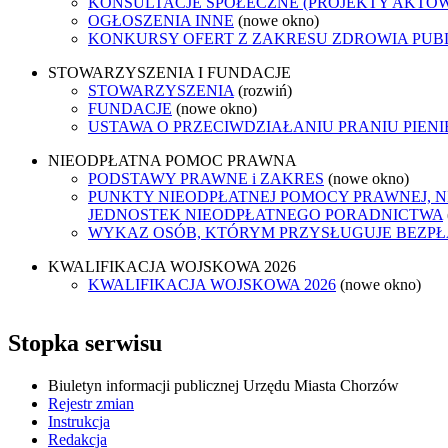
KONSULTACJE SPOŁECZNE (PROJEKTY AKTÓ
OGŁOSZENIA INNE
(nowe okno)
KONKURSY OFERT Z ZAKRESU ZDROWIA PUB
STOWARZYSZENIA I FUNDACJE
STOWARZYSZENIA
(rozwiń)
FUNDACJE
(nowe okno)
USTAWA O PRZECIWDZIAŁANIU PRANIU PIEN
NIEODPŁATNA POMOC PRAWNA
PODSTAWY PRAWNE i ZAKRES
(nowe okno)
PUNKTY NIEODPŁATNEJ POMOCY PRAWNEJ, N
JEDNOSTEK NIEODPŁATNEGO PORADNICTWA
WYKAZ OSÓB, KTÓRYM PRZYSŁUGUJE BEZP
KWALIFIKACJA WOJSKOWA 2026
KWALIFIKACJA WOJSKOWA 2026
(nowe okno)
Stopka serwisu
Biuletyn informacji publicznej Urzędu Miasta Chorzów
Rejestr zmian
Instrukcja
Redakcja