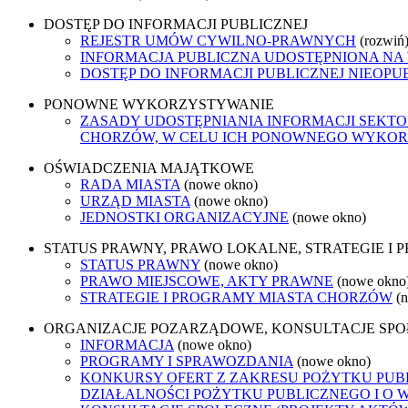
DOSTĘP DO INFORMACJI PUBLICZNEJ
REJESTR UMÓW CYWILNO-PRAWNYCH
(rozwiń
INFORMACJA PUBLICZNA UDOSTĘPNIONA NA
DOSTĘP DO INFORMACJI PUBLICZNEJ NIEOPU
PONOWNE WYKORZYSTYWANIE
ZASADY UDOSTĘPNIANIA INFORMACJI SEKT
CHORZÓW, W CELU ICH PONOWNEGO WYKO
OŚWIADCZENIA MAJĄTKOWE
RADA MIASTA
(nowe okno)
URZĄD MIASTA
(nowe okno)
JEDNOSTKI ORGANIZACYJNE
(nowe okno)
STATUS PRAWNY, PRAWO LOKALNE, STRATEGIE I
STATUS PRAWNY
(nowe okno)
PRAWO MIEJSCOWE, AKTY PRAWNE
(nowe okno
STRATEGIE I PROGRAMY MIASTA CHORZÓW
(
ORGANIZACJE POZARZĄDOWE, KONSULTACJE SP
INFORMACJA
(nowe okno)
PROGRAMY I SPRAWOZDANIA
(nowe okno)
KONKURSY OFERT Z ZAKRESU POŻYTKU PUBL
DZIAŁALNOŚCI POŻYTKU PUBLICZNEGO I O 