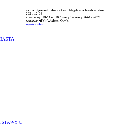
osoba odpowiedzialna za treść: Magdalena Jakubiec, dnia:
2021-12-03
utworzony: 18-11-2016 / modyfikowany: 04-02-2022
wprowadził(a): Wioletta Kacała
rejestr zmian
MIASTA
USTAWY O