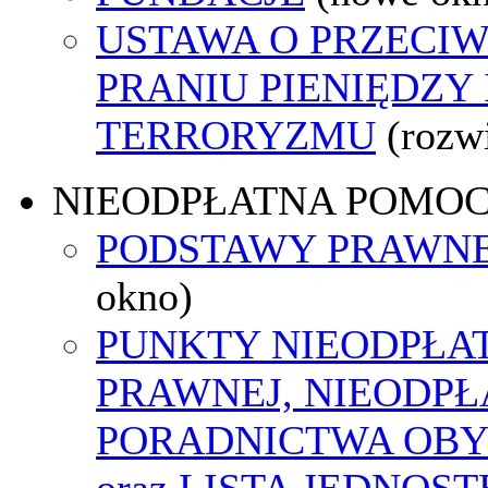
USTAWA O PRZECI
PRANIU PIENIĘDZY
TERRORYZMU
(rozw
NIEODPŁATNA POMO
PODSTAWY PRAWNE
okno)
PUNKTY NIEODPŁA
PRAWNEJ, NIEODP
PORADNICTWA OBY
oraz LISTA JEDNOS