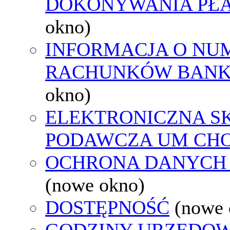
DOKONYWANIA PŁA
okno)
INFORMACJA O NU
RACHUNKÓW BAN
okno)
ELEKTRONICZNA S
PODAWCZA UM CH
OCHRONA DANYCH
(nowe okno)
DOSTĘPNOŚĆ
(nowe 
GODZINY URZĘDOW