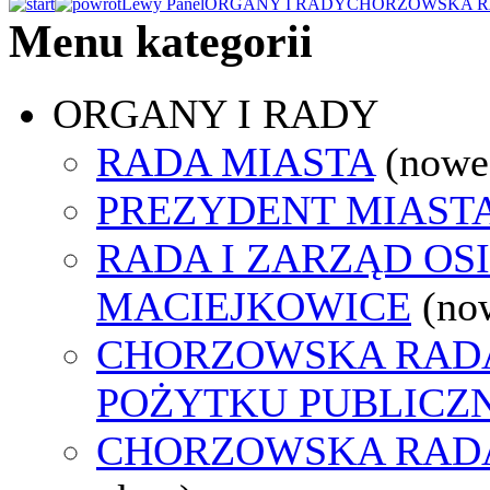
Lewy Panel
ORGANY I RADY
CHORZOWSKA R
Menu kategorii
ORGANY I RADY
RADA MIASTA
(nowe
PREZYDENT MIAST
RADA I ZARZĄD OS
MACIEJKOWICE
(no
CHORZOWSKA RADA
POŻYTKU PUBLICZ
CHORZOWSKA RAD