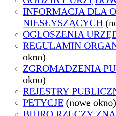
INFORMACJA DLA 
NIESŁYSZĄCYCH
(n
OGŁOSZENIA URZ
REGULAMIN ORGAN
okno)
ZGROMADZENIA PU
okno)
REJESTRY PUBLICZ
PETYCJE
(nowe okno
BIURO RZECZY ZN