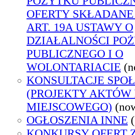
POŻYTKU PUBLICZ
OFERTY SKŁADANE
ART. 19A USTAWY O
DZIAŁALNOŚCI PO
PUBLICZNEGO I O
WOLONTARIACIE
(n
KONSULTACJE SPO
(PROJEKTY AKTÓW
MIEJSCOWEGO)
(no
OGŁOSZENIA INNE
KONKURSY OFERT 