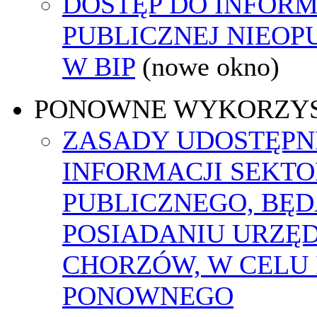
DOSTĘP DO INFORM
PUBLICZNEJ NIEO
W BIP
(nowe okno)
PONOWNE WYKORZY
ZASADY UDOSTĘPN
INFORMACJI SEKT
PUBLICZNEGO, BĘ
POSIADANIU URZĘ
CHORZÓW, W CELU 
PONOWNEGO