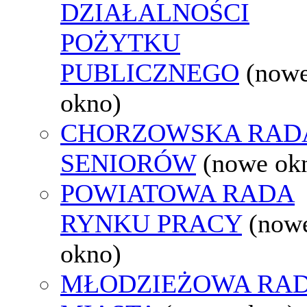
DZIAŁALNOŚCI
POŻYTKU
PUBLICZNEGO
(now
okno)
CHORZOWSKA RAD
SENIORÓW
(nowe ok
POWIATOWA RADA
RYNKU PRACY
(now
okno)
MŁODZIEŻOWA RA