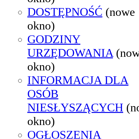
DOSTĘPNOŚĆ
(nowe
okno)
GODZINY
URZĘDOWANIA
(no
okno)
INFORMACJA DLA
OSÓB
NIESŁYSZĄCYCH
(n
okno)
OGŁOSZENIA