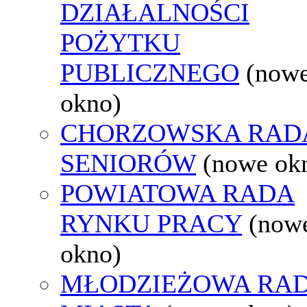
DZIAŁALNOŚCI
POŻYTKU
PUBLICZNEGO
(now
okno)
CHORZOWSKA RAD
SENIORÓW
(nowe ok
POWIATOWA RADA
RYNKU PRACY
(now
okno)
MŁODZIEŻOWA RA