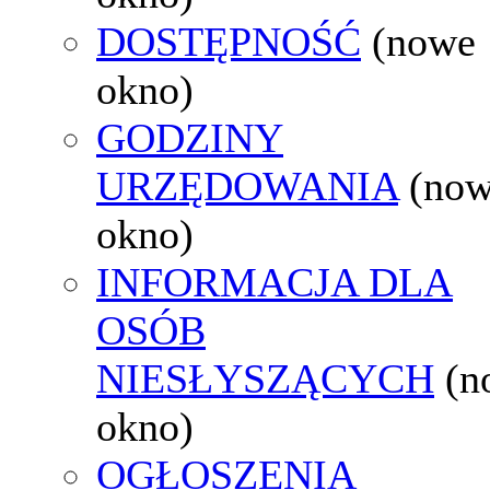
DOSTĘPNOŚĆ
(nowe
okno)
GODZINY
URZĘDOWANIA
(no
okno)
INFORMACJA DLA
OSÓB
NIESŁYSZĄCYCH
(n
okno)
OGŁOSZENIA