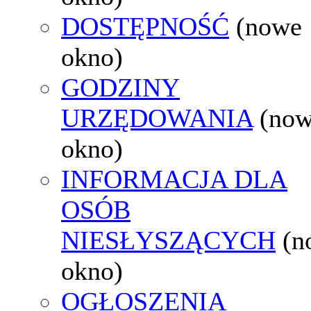
DOSTĘPNOŚĆ
(nowe
okno)
GODZINY
URZĘDOWANIA
(no
okno)
INFORMACJA DLA
OSÓB
NIESŁYSZĄCYCH
(n
okno)
OGŁOSZENIA