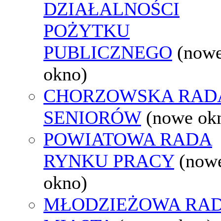
DZIAŁALNOŚCI
POŻYTKU
PUBLICZNEGO
(now
okno)
CHORZOWSKA RAD
SENIORÓW
(nowe ok
POWIATOWA RADA
RYNKU PRACY
(now
okno)
MŁODZIEŻOWA RA