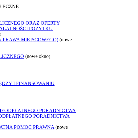
OŁECZNE
LICZNEGO ORAZ OFERTY
ZIAŁALNOŚCI POŻYTKU
)
W PRAWA MIEJSCOWEGO)
(nowe
LICZNEGO
(nowe okno)
ĘDZY I FINANSOWANIU
NIEODPŁATNEGO PORADNICTWA
IEODPŁATNEGO PORADNICTWA
ŁATNA POMOC PRAWNA
(nowe