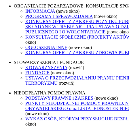
ORGANIZACJE POZARZĄDOWE, KONSULTACJE SP
INFORMACJA
(nowe okno)
PROGRAMY I SPRAWOZDANIA
(nowe okno)
KONKURSY OFERT Z ZAKRESU POŻYTKU PUB
SKŁADANE W TRYBIE ART. 19A USTAWY O D
PUBLICZNEGO I O WOLONTARIACIE
(nowe okno
KONSULTACJE SPOŁECZNE (PROJEKTY AKTÓ
okno)
OGŁOSZENIA INNE
(nowe okno)
KONKURSY OFERT Z ZAKRESU ZDROWIA PUB
STOWARZYSZENIA I FUNDACJE
STOWARZYSZENIA
(rozwiń)
FUNDACJE
(nowe okno)
USTAWA O PRZECIWDZIAŁANIU PRANIU PIENI
TERRORYZMU
(rozwiń)
NIEODPŁATNA POMOC PRAWNA
PODSTAWY PRAWNE i ZAKRES
(nowe okno)
PUNKTY NIEODPŁATNEJ POMOCY PRAWNEJ, 
OBYWATELSKIEGO oraz LISTA JEDNOSTEK N
(nowe okno)
WYKAZ OSÓB, KTÓRYM PRZYSŁUGUJE BEZP
okno)