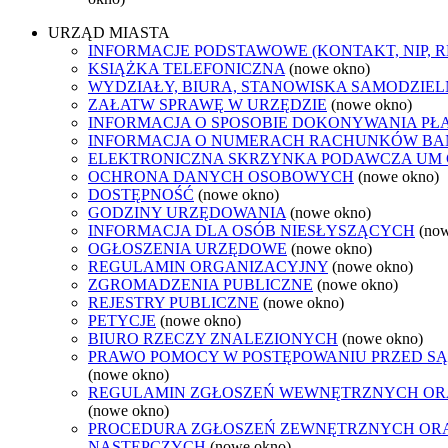
URZĄD MIASTA
INFORMACJE PODSTAWOWE (KONTAKT, NIP, 
KSIĄŻKA TELEFONICZNA
(nowe okno)
WYDZIAŁY, BIURA, STANOWISKA SAMODZIEL
ZAŁATW SPRAWĘ W URZĘDZIE
(nowe okno)
INFORMACJA O SPOSOBIE DOKONYWANIA PŁ
INFORMACJA O NUMERACH RACHUNKÓW B
ELEKTRONICZNA SKRZYNKA PODAWCZA UM
OCHRONA DANYCH OSOBOWYCH
(nowe okno)
DOSTĘPNOŚĆ
(nowe okno)
GODZINY URZĘDOWANIA
(nowe okno)
INFORMACJA DLA OSÓB NIESŁYSZĄCYCH
(no
OGŁOSZENIA URZĘDOWE
(nowe okno)
REGULAMIN ORGANIZACYJNY
(nowe okno)
ZGROMADZENIA PUBLICZNE
(nowe okno)
REJESTRY PUBLICZNE
(nowe okno)
PETYCJE
(nowe okno)
BIURO RZECZY ZNALEZIONYCH
(nowe okno)
PRAWO POMOCY W POSTĘPOWANIU PRZED SĄ
(nowe okno)
REGULAMIN ZGŁOSZEŃ WEWNĘTRZNYCH OR
(nowe okno)
PROCEDURA ZGŁOSZEŃ ZEWNĘTRZNYCH ORA
NASTĘPCZYCH
(nowe okno)