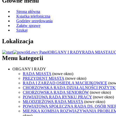
Główne menu
Strona główna
Książka telefoniczna
Godziny urzędowania
Załatw sprawę
Szukaj
Lokalizacja
Lewy Panel
ORGANY I RADY
RADA MIASTA
U
Menu kategorii
ORGANY I RADY
RADA MIASTA
(nowe okno)
PREZYDENT MIASTA
(nowe okno)
RADA I ZARZĄD OSIEDLA MACIEJKOWICE
(now
CHORZOWSKA RADA DZIAŁALNOŚCI POŻYTK
CHORZOWSKA RADA SENIORÓW
(nowe okno)
POWIATOWA RADA RYNKU PRACY
(nowe okno)
MŁODZIEŻOWA RADA MIASTA
(nowe okno)
POWIATOWA SPOŁECZNA RADA DS. OSÓB NI
MIEJSKA KOMISJA ROZWIĄZYWANIA PROB
okno)