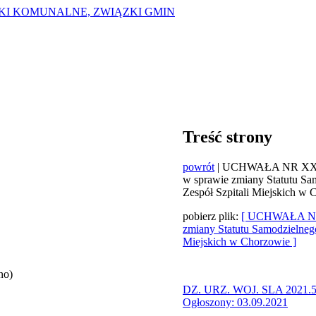
ZKI KOMUNALNE, ZWIĄZKI GMIN
Treść strony
powrót
| UCHWAŁA NR XXXIX
w sprawie zmiany Statutu Sa
Zespół Szpitali Miejskich w
pobierz plik:
[ UCHWAŁA NR X
zmiany Statutu Samodzielneg
Miejskich w Chorzowie ]
no)
DZ. URZ. WOJ. SLA 2021.
Ogłoszony: 03.09.2021