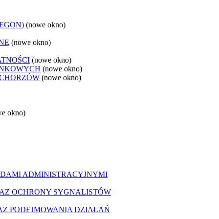
REGON)
(nowe okno)
NE
(nowe okno)
ATNOŚCI
(nowe okno)
ANKOWYCH
(nowe okno)
 CHORZÓW
(nowe okno)
we okno)
DAMI ADMINISTRACYJNYMI
AZ OCHRONY SYGNALISTÓW
Z PODEJMOWANIA DZIAŁAŃ