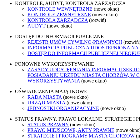
KONTROLE, AUDYT, KONTROLA ZARZĄDCZA
KONTROLE WEWNĘTRZNE
(nowe okno)
KONTROLE ZEWNĘTRZNE
(nowe okno)
KONTROLA ZARZĄDCZA
(rozwiń)
AUDYT
(nowe okno)
DOSTĘP DO INFORMACJI PUBLICZNEJ
REJESTR UMÓW CYWILNO-PRAWNYCH
(rozwiń
INFORMACJA PUBLICZNA UDOSTĘPNIONA NA
DOSTĘP DO INFORMACJI PUBLICZNEJ NIEOPU
PONOWNE WYKORZYSTYWANIE
ZASADY UDOSTĘPNIANIA INFORMACJI SEKT
POSIADANIU URZĘDU MIASTA CHORZÓW, W 
WYKORZYSTYWANIA
(nowe okno)
OŚWIADCZENIA MAJĄTKOWE
RADA MIASTA
(nowe okno)
URZĄD MIASTA
(nowe okno)
JEDNOSTKI ORGANIZACYJNE
(nowe okno)
STATUS PRAWNY, PRAWO LOKALNE, STRATEGIE I
STATUS PRAWNY
(nowe okno)
PRAWO MIEJSCOWE, AKTY PRAWNE
(nowe okno
STRATEGIE I PROGRAMY MIASTA CHORZÓW
(