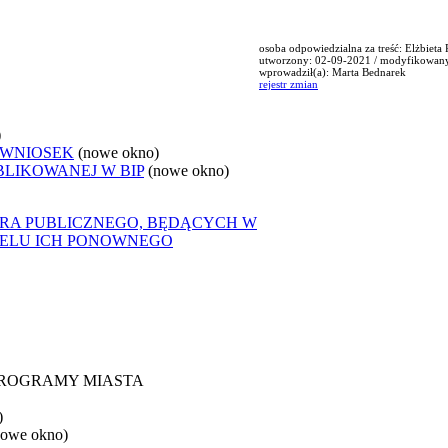
osoba odpowiedzialna za treść: Elżbieta
utworzony: 02-09-2021 / modyfikowan
wprowadził(a): Marta Bednarek
rejestr zmian
)
 WNIOSEK
(nowe okno)
BLIKOWANEJ W BIP
(nowe okno)
ORA PUBLICZNEGO, BĘDĄCYCH W
CELU ICH PONOWNEGO
 PROGRAMY MIASTA
)
nowe okno)