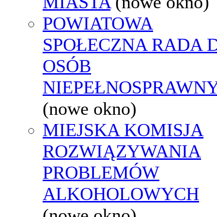
MIASTA
(nowe okno)
POWIATOWA
SPOŁECZNA RADA D
OSÓB
NIEPEŁNOSPRAWN
(nowe okno)
MIEJSKA KOMISJA
ROZWIĄZYWANIA
PROBLEMÓW
ALKOHOLOWYCH
(nowe okno)