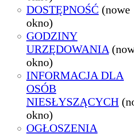
DOSTĘPNOŚĆ
(nowe
okno)
GODZINY
URZĘDOWANIA
(no
okno)
INFORMACJA DLA
OSÓB
NIESŁYSZĄCYCH
(n
okno)
OGŁOSZENIA