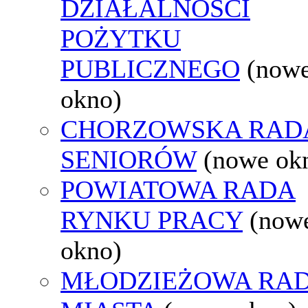
DZIAŁALNOŚCI
POŻYTKU
PUBLICZNEGO
(now
okno)
CHORZOWSKA RAD
SENIORÓW
(nowe ok
POWIATOWA RADA
RYNKU PRACY
(now
okno)
MŁODZIEŻOWA RA