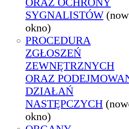
ORAZ OCHRONY
SYGNALISTÓW
(now
okno)
PROCEDURA
ZGŁOSZEŃ
ZEWNĘTRZNYCH
ORAZ PODEJMOWA
DZIAŁAŃ
NASTĘPCZYCH
(now
okno)
ORGANY