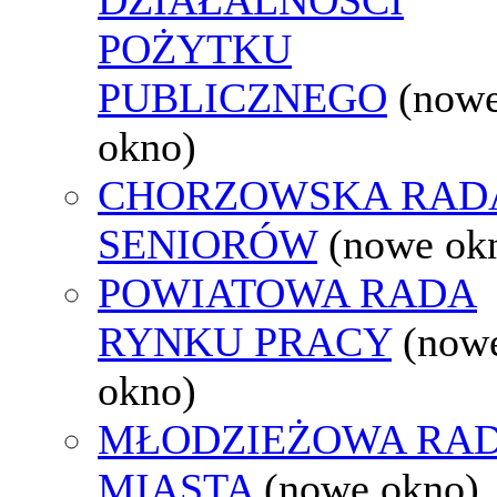
POŻYTKU
PUBLICZNEGO
(now
okno)
CHORZOWSKA RAD
SENIORÓW
(nowe ok
POWIATOWA RADA
RYNKU PRACY
(now
okno)
MŁODZIEŻOWA RA
MIASTA
(nowe okno)