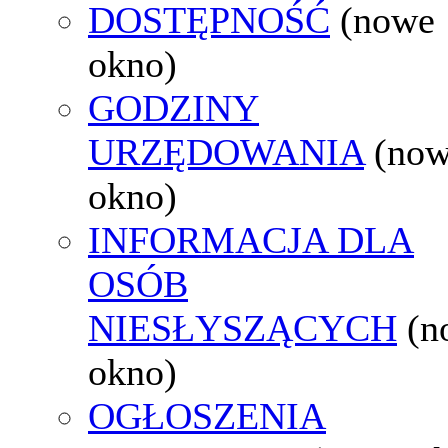
DOSTĘPNOŚĆ
(nowe
okno)
GODZINY
URZĘDOWANIA
(no
okno)
INFORMACJA DLA
OSÓB
NIESŁYSZĄCYCH
(n
okno)
OGŁOSZENIA