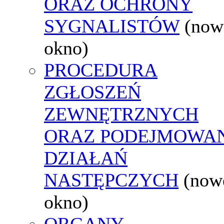
ORAZ OCHRONY
SYGNALISTÓW
(now
okno)
PROCEDURA
ZGŁOSZEŃ
ZEWNĘTRZNYCH
ORAZ PODEJMOWA
DZIAŁAŃ
NASTĘPCZYCH
(now
okno)
ORGANY