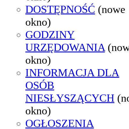
DOSTĘPNOŚĆ
(nowe
okno)
GODZINY
URZĘDOWANIA
(no
okno)
INFORMACJA DLA
OSÓB
NIESŁYSZĄCYCH
(n
okno)
OGŁOSZENIA