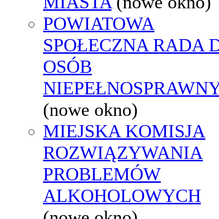
MIASTA
(nowe okno)
POWIATOWA
SPOŁECZNA RADA D
OSÓB
NIEPEŁNOSPRAWN
(nowe okno)
MIEJSKA KOMISJA
ROZWIĄZYWANIA
PROBLEMÓW
ALKOHOLOWYCH
(nowe okno)