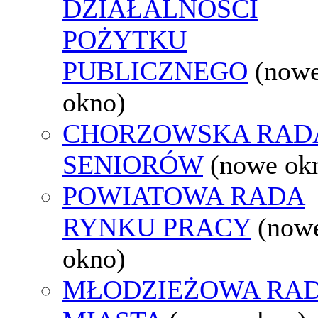
DZIAŁALNOŚCI
POŻYTKU
PUBLICZNEGO
(now
okno)
CHORZOWSKA RAD
SENIORÓW
(nowe ok
POWIATOWA RADA
RYNKU PRACY
(now
okno)
MŁODZIEŻOWA RA