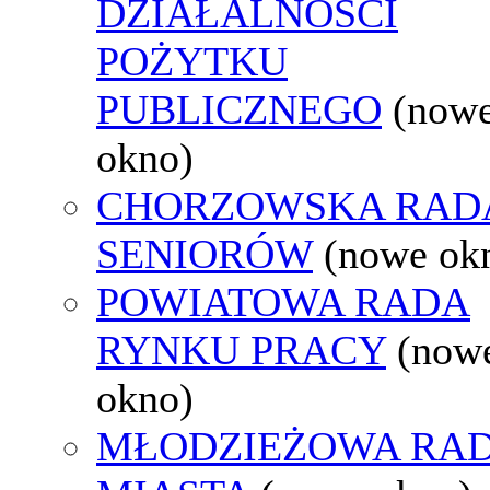
DZIAŁALNOŚCI
POŻYTKU
PUBLICZNEGO
(now
okno)
CHORZOWSKA RAD
SENIORÓW
(nowe ok
POWIATOWA RADA
RYNKU PRACY
(now
okno)
MŁODZIEŻOWA RA