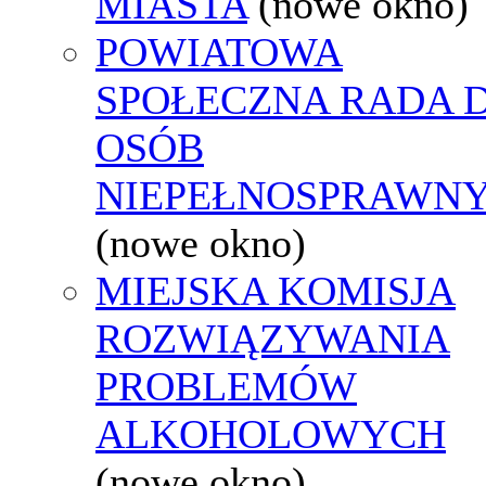
MIASTA
(nowe okno)
POWIATOWA
SPOŁECZNA RADA D
OSÓB
NIEPEŁNOSPRAWN
(nowe okno)
MIEJSKA KOMISJA
ROZWIĄZYWANIA
PROBLEMÓW
ALKOHOLOWYCH
(nowe okno)