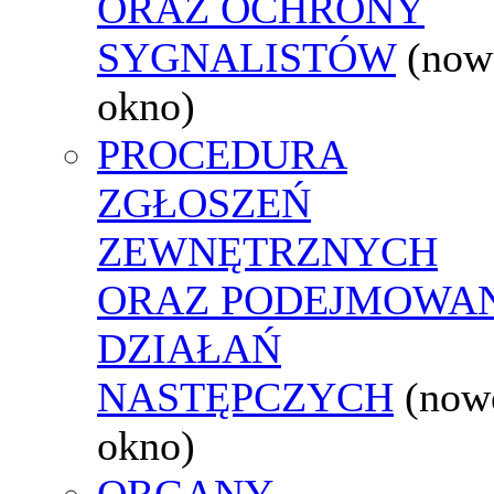
ORAZ OCHRONY
SYGNALISTÓW
(now
okno)
PROCEDURA
ZGŁOSZEŃ
ZEWNĘTRZNYCH
ORAZ PODEJMOWA
DZIAŁAŃ
NASTĘPCZYCH
(now
okno)
ORGANY