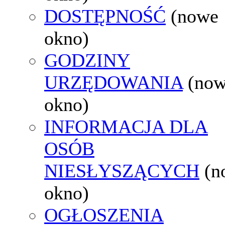
DOSTĘPNOŚĆ
(nowe
okno)
GODZINY
URZĘDOWANIA
(no
okno)
INFORMACJA DLA
OSÓB
NIESŁYSZĄCYCH
(n
okno)
OGŁOSZENIA