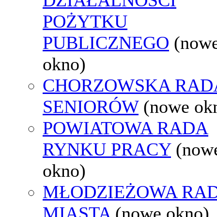
POŻYTKU
PUBLICZNEGO
(now
okno)
CHORZOWSKA RAD
SENIORÓW
(nowe ok
POWIATOWA RADA
RYNKU PRACY
(now
okno)
MŁODZIEŻOWA RA
MIASTA
(nowe okno)