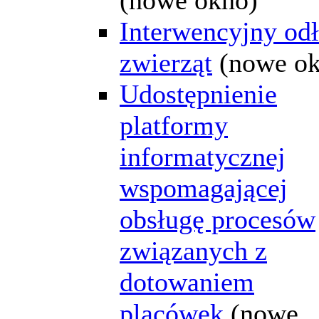
Interwencyjny od
zwierząt
(nowe o
Udostępnienie
platformy
informatycznej
wspomagającej
obsługę procesów
związanych z
dotowaniem
placówek
(nowe