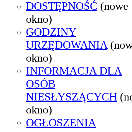
DOSTĘPNOŚĆ
(nowe
okno)
GODZINY
URZĘDOWANIA
(no
okno)
INFORMACJA DLA
OSÓB
NIESŁYSZĄCYCH
(n
okno)
OGŁOSZENIA