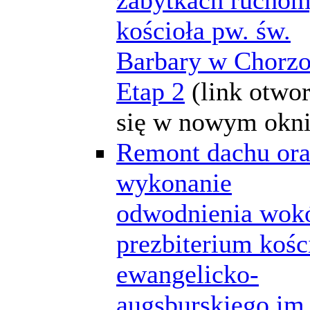
kościoła pw. św.
Barbary w Chorz
Etap 2
(link otwo
się w nowym okni
Remont dachu or
wykonanie
odwodnienia wok
prezbiterium kośc
ewangelicko-
augsburskiego im