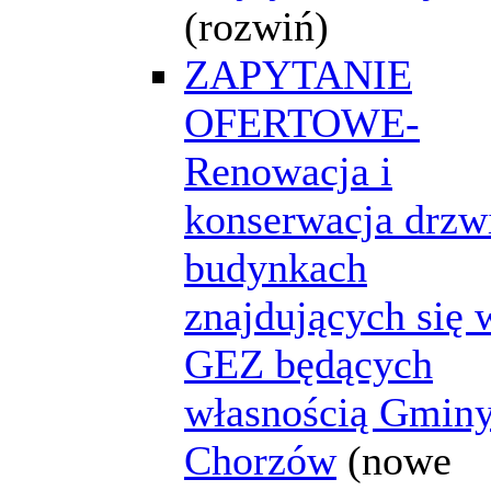
(rozwiń)
ZAPYTANIE
OFERTOWE-
Renowacja i
konserwacja drzw
budynkach
znajdujących się 
GEZ będących
własnością Gmin
Chorzów
(nowe