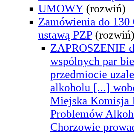
UMOWY
(rozwiń)
Zamówienia do 130 0
ustawą PZP
(rozwiń
ZAPROSZENIE do 
wspólnych par bi
przedmiocie uzale
alkoholu [...] wo
Miejska Komisja
Problemów Alkoh
Chorzowie prowad