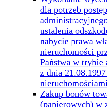
dla potrzeb postę
administracyjneg
ustalenia odszkod
nabycie prawa wł
nieruchomości pr
Państwa w trybie 
z dnia 21.08.1997
nieruchomościam
Zakup bonów tow
(papierowych) w 