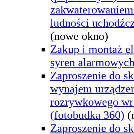
zakwaterowaniem
ludności uchodźcz
(nowe okno)
Zakup i montaż e
syren alarmowyc
Zaproszenie do skł
wynajem urządze
rozrywkowego wra
(fotobudka 360)
(
Zaproszenie do skł