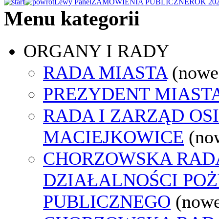
Lewy Panel
ZAMÓWIENIA PUBLICZNE
ROK 20
Menu kategorii
ORGANY I RADY
RADA MIASTA
(nowe
PREZYDENT MIAST
RADA I ZARZĄD OS
MACIEJKOWICE
(no
CHORZOWSKA RAD
DZIAŁALNOŚCI PO
PUBLICZNEGO
(nowe