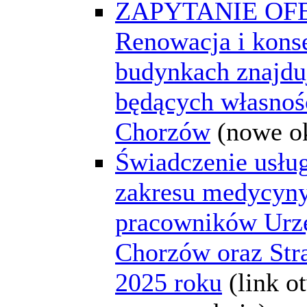
ZAPYTANIE OF
Renowacja i kons
budynkach znajdu
będących własno
Chorzów
(nowe o
Świadczenie usłu
zakresu medycyny
pracowników Urz
Chorzów oraz Str
2025 roku
(link o