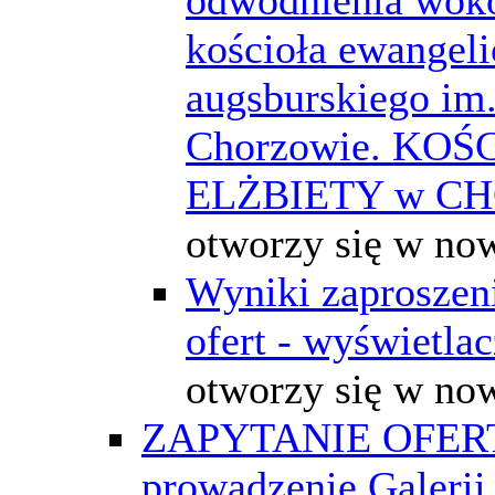
kościoła ewangeli
augsburskiego im.
Chorzowie. KOŚ
ELŻBIETY w C
otworzy się w no
Wyniki zaproszeni
ofert - wyświetla
otworzy się w no
ZAPYTANIE OFER
prowadzenie Galerii