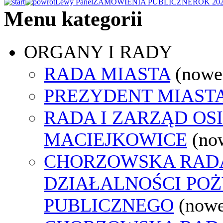
Lewy Panel
ZAMÓWIENIA PUBLICZNE
ROK 20
Menu kategorii
ORGANY I RADY
RADA MIASTA
(nowe
PREZYDENT MIAST
RADA I ZARZĄD OS
MACIEJKOWICE
(no
CHORZOWSKA RAD
DZIAŁALNOŚCI PO
PUBLICZNEGO
(nowe