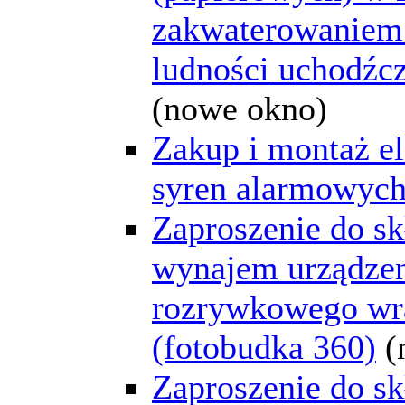
zakwaterowaniem
ludności uchodźcz
(nowe okno)
Zakup i montaż e
syren alarmowyc
Zaproszenie do skł
wynajem urządze
rozrywkowego wra
(fotobudka 360)
(
Zaproszenie do skł