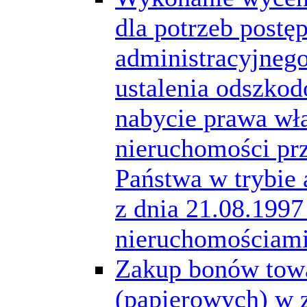
dla potrzeb postę
administracyjneg
ustalenia odszkod
nabycie prawa wł
nieruchomości pr
Państwa w trybie 
z dnia 21.08.1997
nieruchomościam
Zakup bonów tow
(papierowych) w 