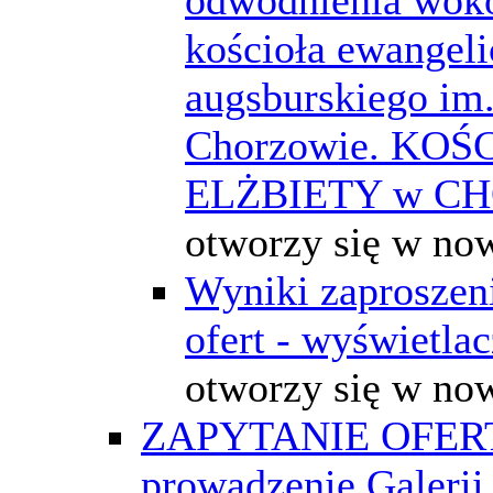
kościoła ewangeli
augsburskiego im.
Chorzowie. KOŚ
ELŻBIETY w C
otworzy się w no
Wyniki zaproszeni
ofert - wyświetla
otworzy się w no
ZAPYTANIE OFER
prowadzenie Galerii