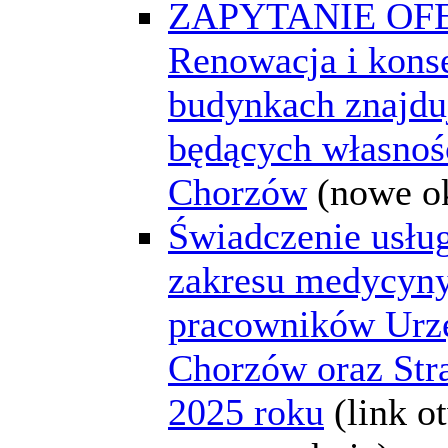
ZAPYTANIE OF
Renowacja i kons
budynkach znajdu
będących własno
Chorzów
(nowe o
Świadczenie usłu
zakresu medycyny
pracowników Urz
Chorzów oraz Str
2025 roku
(link o