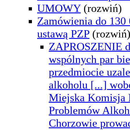
UMOWY
(rozwiń)
Zamówienia do 130 0
ustawą PZP
(rozwiń
ZAPROSZENIE do 
wspólnych par bi
przedmiocie uzale
alkoholu [...] wo
Miejska Komisja
Problemów Alkoh
Chorzowie prowad