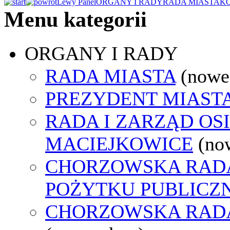
Lewy Panel
ORGANY I RADY
RADA MIASTA
KO
Menu kategorii
ORGANY I RADY
RADA MIASTA
(nowe
PREZYDENT MIAST
RADA I ZARZĄD OS
MACIEJKOWICE
(no
CHORZOWSKA RADA
POŻYTKU PUBLICZ
CHORZOWSKA RAD