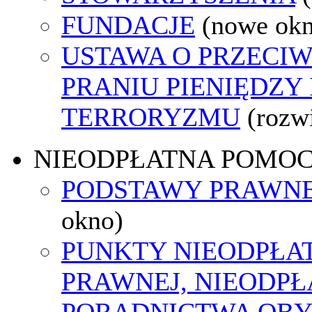
FUNDACJE
(nowe ok
USTAWA O PRZECI
PRANIU PIENIĘDZY
TERRORYZMU
(rozw
NIEODPŁATNA POMO
PODSTAWY PRAWNE
okno)
PUNKTY NIEODPŁA
PRAWNEJ, NIEODP
PORADNICTWA OBY