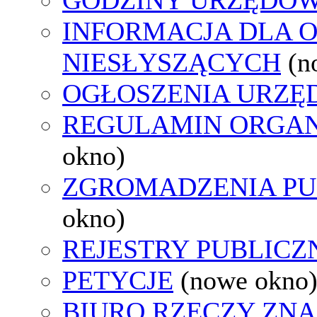
INFORMACJA DLA 
NIESŁYSZĄCYCH
(n
OGŁOSZENIA URZ
REGULAMIN ORGAN
okno)
ZGROMADZENIA PU
okno)
REJESTRY PUBLICZ
PETYCJE
(nowe okno
BIURO RZECZY ZN