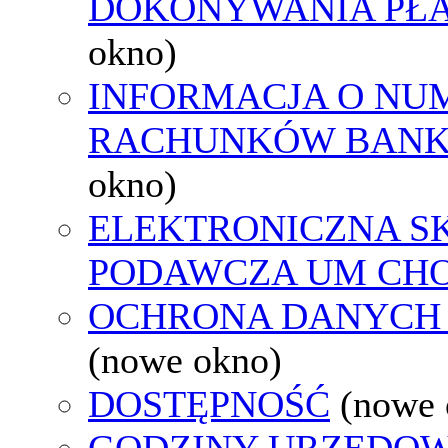
DOKONYWANIA PŁA
okno)
INFORMACJA O NU
RACHUNKÓW BAN
okno)
ELEKTRONICZNA S
PODAWCZA UM CH
OCHRONA DANYCH
(nowe okno)
DOSTĘPNOŚĆ
(nowe 
GODZINY URZĘDOW