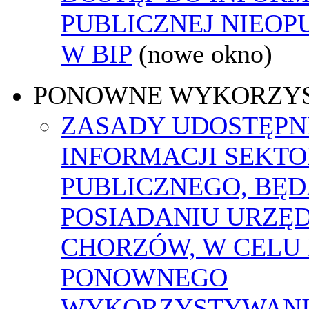
PUBLICZNEJ NIEO
W BIP
(nowe okno)
PONOWNE WYKORZY
ZASADY UDOSTĘPN
INFORMACJI SEKT
PUBLICZNEGO, BĘ
POSIADANIU URZĘ
CHORZÓW, W CELU 
PONOWNEGO
WYKORZYSTYWAN