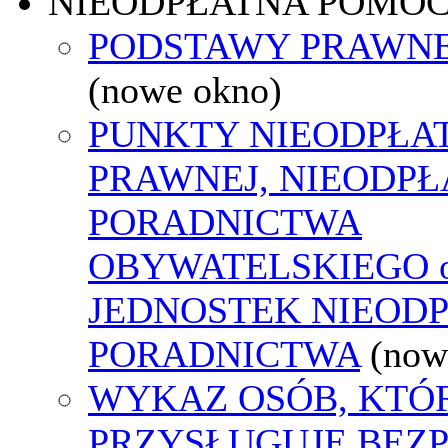
NIEODPŁATNA POMO
PODSTAWY PRAWNE
(nowe okno)
PUNKTY NIEODPŁA
PRAWNEJ, NIEODP
PORADNICTWA
OBYWATELSKIEGO o
JEDNOSTEK NIEOD
PORADNICTWA
(now
WYKAZ OSÓB, KTÓ
PRZYSŁUGUJE BEZ