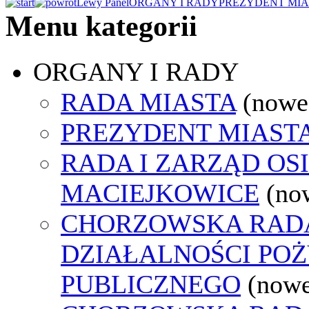
Lewy Panel
ORGANY I RADY
PREZYDENT MIA
Menu kategorii
ORGANY I RADY
RADA MIASTA
(nowe
PREZYDENT MIAST
RADA I ZARZĄD OS
MACIEJKOWICE
(no
CHORZOWSKA RAD
DZIAŁALNOŚCI PO
PUBLICZNEGO
(nowe