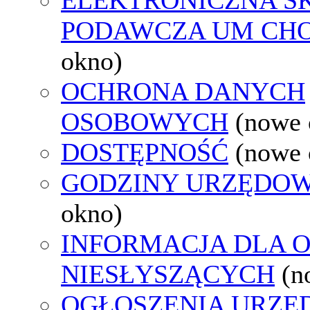
PODAWCZA UM CH
okno)
OCHRONA DANYCH
OSOBOWYCH
(nowe 
DOSTĘPNOŚĆ
(nowe 
GODZINY URZĘDOW
okno)
INFORMACJA DLA 
NIESŁYSZĄCYCH
(n
OGŁOSZENIA URZ