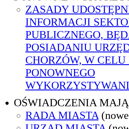
ZASADY UDOSTĘPN
INFORMACJI SEKT
PUBLICZNEGO, BĘ
POSIADANIU URZĘ
CHORZÓW, W CELU 
PONOWNEGO
WYKORZYSTYWAN
OŚWIADCZENIA MAJ
RADA MIASTA
(nowe
URZĄD MIASTA
(now