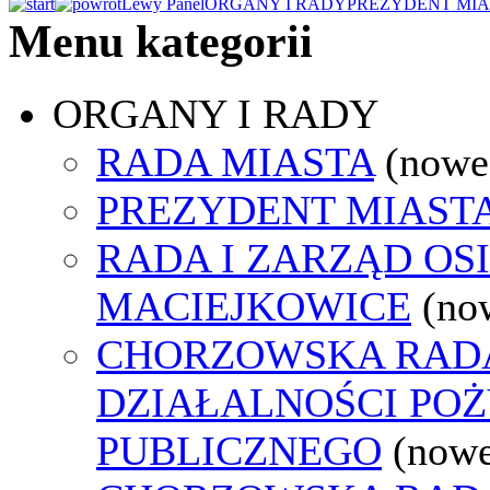
Lewy Panel
ORGANY I RADY
PREZYDENT MIA
Menu kategorii
ORGANY I RADY
RADA MIASTA
(nowe
PREZYDENT MIAST
RADA I ZARZĄD OS
MACIEJKOWICE
(no
CHORZOWSKA RAD
DZIAŁALNOŚCI PO
PUBLICZNEGO
(nowe