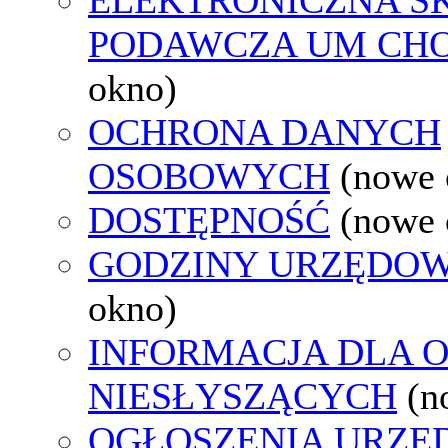
PODAWCZA UM CH
okno)
OCHRONA DANYCH
OSOBOWYCH
(nowe 
DOSTĘPNOŚĆ
(nowe 
GODZINY URZĘDOW
okno)
INFORMACJA DLA 
NIESŁYSZĄCYCH
(n
OGŁOSZENIA URZ