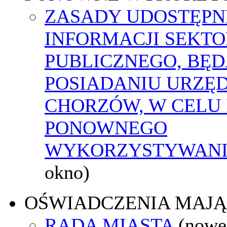
ZASADY UDOSTĘPN
INFORMACJI SEKT
PUBLICZNEGO, BĘ
POSIADANIU URZĘ
CHORZÓW, W CELU 
PONOWNEGO
WYKORZYSTYWAN
okno)
OŚWIADCZENIA MAJ
RADA MIASTA
(nowe