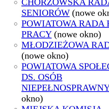
CHORZOWSKA RAD
SENIORÓW
(nowe ok
POWIATOWA RADA
PRACY
(nowe okno)
MŁODZIEŻOWA RAD
(nowe okno)
POWIATOWA SPOŁE
DS. OSÓB
NIEPEŁNOSPRAWN
okno)
MIEJSKA KOMISJA