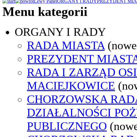
Lewy Panel
ORGANY I RADY
PREZYDENT MIA
Menu kategorii
ORGANY I RADY
RADA MIASTA
(nowe
PREZYDENT MIAST
RADA I ZARZĄD OS
MACIEJKOWICE
(no
CHORZOWSKA RAD
DZIAŁALNOŚCI PO
PUBLICZNEGO
(nowe