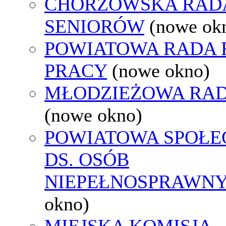
CHORZOWSKA RAD
SENIORÓW
(nowe ok
POWIATOWA RADA
PRACY
(nowe okno)
MŁODZIEŻOWA RAD
(nowe okno)
POWIATOWA SPOŁE
DS. OSÓB
NIEPEŁNOSPRAWN
okno)
MIEJSKA KOMISJA