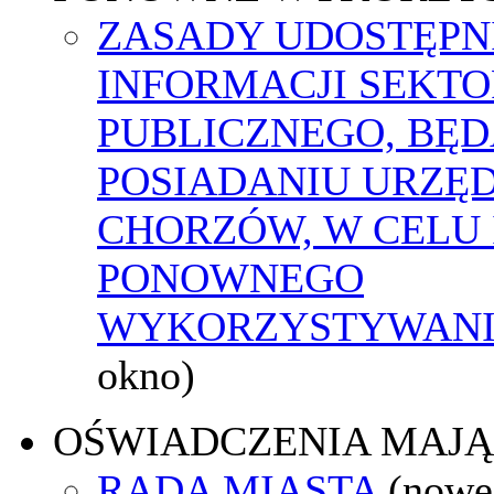
ZASADY UDOSTĘPN
INFORMACJI SEKT
PUBLICZNEGO, BĘ
POSIADANIU URZĘ
CHORZÓW, W CELU 
PONOWNEGO
WYKORZYSTYWAN
okno)
OŚWIADCZENIA MAJ
RADA MIASTA
(nowe