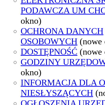
PODAWCZA UM CH
okno)
OCHRONA DANYCH
OSOBOWYCH
(nowe 
DOSTĘPNOŚĆ
(nowe 
GODZINY URZĘDOW
okno)
INFORMACJA DLA 
NIESŁYSZĄCYCH
(n
OGŁOSZENIA URZ