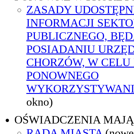
ZASADY UDOSTĘPN
INFORMACJI SEKT
PUBLICZNEGO, BĘ
POSIADANIU URZĘ
CHORZÓW, W CELU 
PONOWNEGO
WYKORZYSTYWAN
okno)
OŚWIADCZENIA MAJ
RADA MIASTA
(nowe