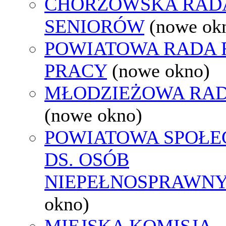
CHORZOWSKA RAD
SENIORÓW
(nowe ok
POWIATOWA RADA
PRACY
(nowe okno)
MŁODZIEŻOWA RAD
(nowe okno)
POWIATOWA SPOŁE
DS. OSÓB
NIEPEŁNOSPRAWN
okno)
MIEJSKA KOMISJA