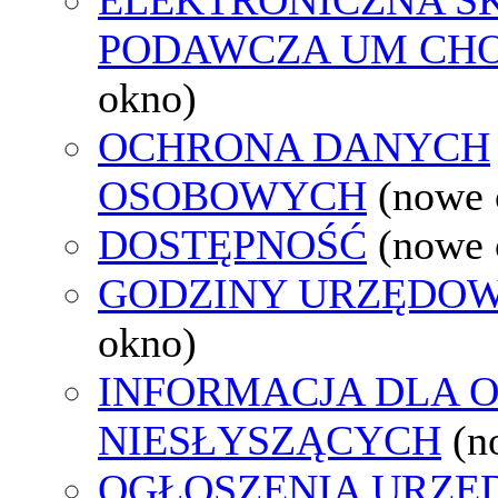
PODAWCZA UM CH
okno)
OCHRONA DANYCH
OSOBOWYCH
(nowe 
DOSTĘPNOŚĆ
(nowe 
GODZINY URZĘDOW
okno)
INFORMACJA DLA 
NIESŁYSZĄCYCH
(n
OGŁOSZENIA URZ