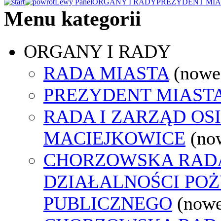
Lewy Panel
ORGANY I RADY
PREZYDENT MIA
Menu kategorii
ORGANY I RADY
RADA MIASTA
(nowe
PREZYDENT MIAST
RADA I ZARZĄD OS
MACIEJKOWICE
(no
CHORZOWSKA RAD
DZIAŁALNOŚCI PO
PUBLICZNEGO
(nowe