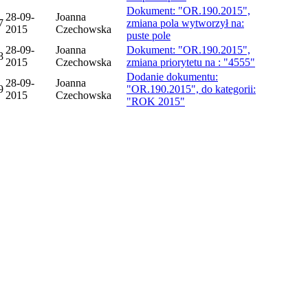
Dokument: "OR.190.2015",
28-09-
Joanna
7
zmiana pola wytworzył na:
2015
Czechowska
puste pole
28-09-
Joanna
Dokument: "OR.190.2015",
8
2015
Czechowska
zmiana priorytetu na : "4555"
Dodanie dokumentu:
28-09-
Joanna
9
"OR.190.2015", do kategorii:
2015
Czechowska
"ROK 2015"