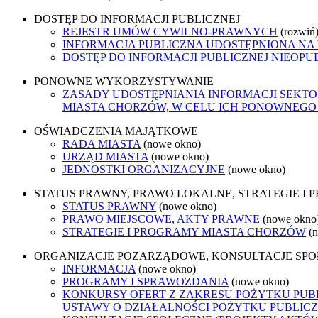
DOSTĘP DO INFORMACJI PUBLICZNEJ
REJESTR UMÓW CYWILNO-PRAWNYCH
(rozwiń
INFORMACJA PUBLICZNA UDOSTĘPNIONA NA
DOSTĘP DO INFORMACJI PUBLICZNEJ NIEOPU
PONOWNE WYKORZYSTYWANIE
ZASADY UDOSTĘPNIANIA INFORMACJI SEKT
MIASTA CHORZÓW, W CELU ICH PONOWNEG
OŚWIADCZENIA MAJĄTKOWE
RADA MIASTA
(nowe okno)
URZĄD MIASTA
(nowe okno)
JEDNOSTKI ORGANIZACYJNE
(nowe okno)
STATUS PRAWNY, PRAWO LOKALNE, STRATEGIE I
STATUS PRAWNY
(nowe okno)
PRAWO MIEJSCOWE, AKTY PRAWNE
(nowe okno
STRATEGIE I PROGRAMY MIASTA CHORZÓW
(
ORGANIZACJE POZARZĄDOWE, KONSULTACJE SP
INFORMACJA
(nowe okno)
PROGRAMY I SPRAWOZDANIA
(nowe okno)
KONKURSY OFERT Z ZAKRESU POŻYTKU PUBL
USTAWY O DZIAŁALNOŚCI POŻYTKU PUBLICZ