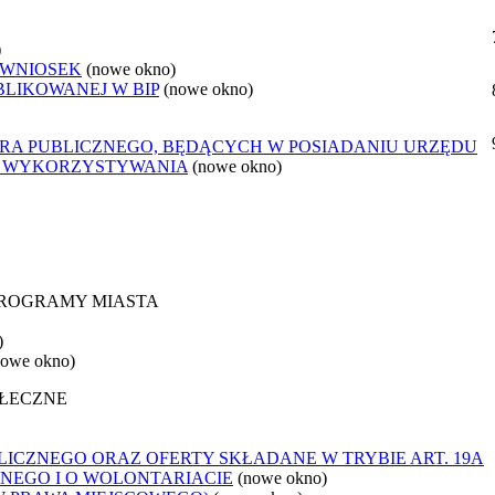
)
 WNIOSEK
(nowe okno)
BLIKOWANEJ W BIP
(nowe okno)
ORA PUBLICZNEGO, BĘDĄCYCH W POSIADANIU URZĘDU
O WYKORZYSTYWANIA
(nowe okno)
 PROGRAMY MIASTA
)
nowe okno)
OŁECZNE
ICZNEGO ORAZ OFERTY SKŁADANE W TRYBIE ART. 19A
NEGO I O WOLONTARIACIE
(nowe okno)