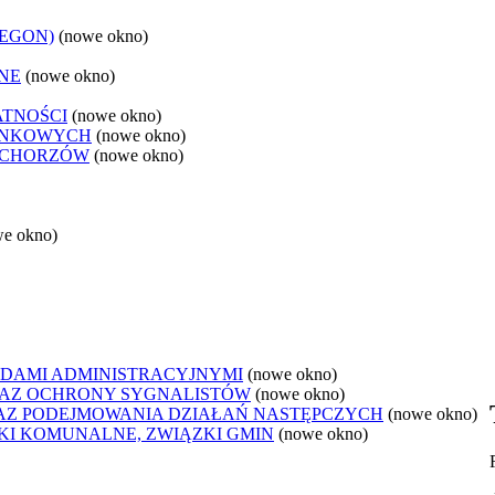
REGON)
(nowe okno)
NE
(nowe okno)
ATNOŚCI
(nowe okno)
ANKOWYCH
(nowe okno)
 CHORZÓW
(nowe okno)
we okno)
DAMI ADMINISTRACYJNYMI
(nowe okno)
AZ OCHRONY SYGNALISTÓW
(nowe okno)
Z PODEJMOWANIA DZIAŁAŃ NASTĘPCZYCH
(nowe okno)
ZKI KOMUNALNE, ZWIĄZKI GMIN
(nowe okno)