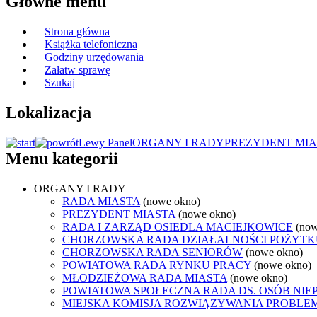
Główne menu
Strona główna
Książka telefoniczna
Godziny urzędowania
Załatw sprawę
Szukaj
Lokalizacja
Lewy Panel
ORGANY I RADY
PREZYDENT MIA
Menu kategorii
ORGANY I RADY
RADA MIASTA
(nowe okno)
PREZYDENT MIASTA
(nowe okno)
RADA I ZARZĄD OSIEDLA MACIEJKOWICE
(now
CHORZOWSKA RADA DZIAŁALNOŚCI POŻYTK
CHORZOWSKA RADA SENIORÓW
(nowe okno)
POWIATOWA RADA RYNKU PRACY
(nowe okno)
MŁODZIEŻOWA RADA MIASTA
(nowe okno)
POWIATOWA SPOŁECZNA RADA DS. OSÓB NI
MIEJSKA KOMISJA ROZWIĄZYWANIA PROB