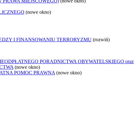
W PRAWA MIEJSCOWEGO)
(nowe okno)
LICZNEGO
(nowe okno)
IĘDZY I FINANSOWANIU TERRORYZMU
(rozwiń)
IEODPŁATNEGO PORADNICTWA OBYWATELSKIEGO oraz
ICTWA
(nowe okno)
ŁATNA POMOC PRAWNA
(nowe okno)