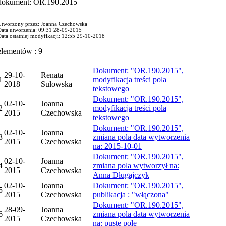
dokument: OR.190.2015
Utworzony przez: Joanna Czechowska
Data utworzenia: 09:31 28-09-2015
ata ostatniej modyfikacji: 12:55 29-10-2018
elementów : 9
Dokument: "OR.190.2015",
29-10-
Renata
1
modyfikacja treści pola
2018
Sulowska
tekstowego
Dokument: "OR.190.2015",
02-10-
Joanna
2
modyfikacja treści pola
2015
Czechowska
tekstowego
Dokument: "OR.190.2015",
02-10-
Joanna
3
zmiana pola data wytworzenia
2015
Czechowska
na: 2015-10-01
Dokument: "OR.190.2015",
02-10-
Joanna
4
zmiana pola wytworzył na:
2015
Czechowska
Anna Długajczyk
02-10-
Joanna
Dokument: "OR.190.2015",
5
2015
Czechowska
publikacja : "włączona"
Dokument: "OR.190.2015",
28-09-
Joanna
6
zmiana pola data wytworzenia
2015
Czechowska
na: puste pole