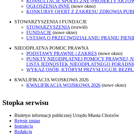
KONSULTACJE SPOŁECZNE (PROJEKTY AKTÓ
OGŁOSZENIA INNE
(nowe okno)
KONKURSY OFERT Z ZAKRESU ZDROWIA PUB
STOWARZYSZENIA I FUNDACJE
STOWARZYSZENIA
(rozwiń)
FUNDACJE
(nowe okno)
USTAWA O PRZECIWDZIAŁANIU PRANIU PIEN
NIEODPŁATNA POMOC PRAWNA
PODSTAWY PRAWNE i ZAKRES
(nowe okno)
PUNKTY NIEODPŁATNEJ POMOCY PRAWNEJ, N
LISTA JEDNOSTEK NIEODPŁATNEGO PORADN
WYKAZ OSÓB, KTÓRYM PRZYSŁUGUJE BEZP
KWALIFIKACJA WOJSKOWA 2026
KWALIFIKACJA WOJSKOWA 2026
(nowe okno)
Stopka serwisu
Biuletyn informacji publicznej Urzędu Miasta Chorzów
Rejestr zmian
Instrukcja
Redakcja