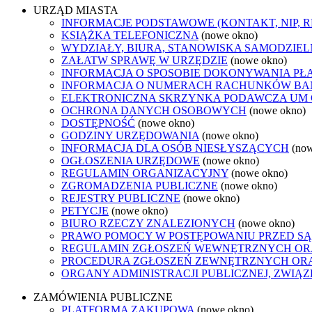
URZĄD MIASTA
INFORMACJE PODSTAWOWE (KONTAKT, NIP, 
KSIĄŻKA TELEFONICZNA
(nowe okno)
WYDZIAŁY, BIURA, STANOWISKA SAMODZIEL
ZAŁATW SPRAWĘ W URZĘDZIE
(nowe okno)
INFORMACJA O SPOSOBIE DOKONYWANIA PŁ
INFORMACJA O NUMERACH RACHUNKÓW B
ELEKTRONICZNA SKRZYNKA PODAWCZA UM
OCHRONA DANYCH OSOBOWYCH
(nowe okno)
DOSTĘPNOŚĆ
(nowe okno)
GODZINY URZĘDOWANIA
(nowe okno)
INFORMACJA DLA OSÓB NIESŁYSZĄCYCH
(no
OGŁOSZENIA URZĘDOWE
(nowe okno)
REGULAMIN ORGANIZACYJNY
(nowe okno)
ZGROMADZENIA PUBLICZNE
(nowe okno)
REJESTRY PUBLICZNE
(nowe okno)
PETYCJE
(nowe okno)
BIURO RZECZY ZNALEZIONYCH
(nowe okno)
PRAWO POMOCY W POSTĘPOWANIU PRZED SĄ
REGULAMIN ZGŁOSZEŃ WEWNĘTRZNYCH OR
PROCEDURA ZGŁOSZEŃ ZEWNĘTRZNYCH ORA
ORGANY ADMINISTRACJI PUBLICZNEJ, ZWIĄ
ZAMÓWIENIA PUBLICZNE
PLATFORMA ZAKUPOWA
(nowe okno)