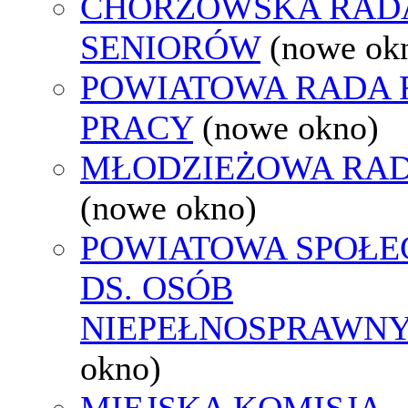
CHORZOWSKA RAD
SENIORÓW
(nowe ok
POWIATOWA RADA
PRACY
(nowe okno)
MŁODZIEŻOWA RAD
(nowe okno)
POWIATOWA SPOŁE
DS. OSÓB
NIEPEŁNOSPRAWN
okno)
MIEJSKA KOMISJA