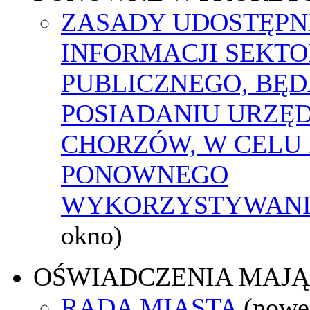
ZASADY UDOSTĘPN
INFORMACJI SEKT
PUBLICZNEGO, BĘ
POSIADANIU URZĘ
CHORZÓW, W CELU 
PONOWNEGO
WYKORZYSTYWAN
okno)
OŚWIADCZENIA MAJ
RADA MIASTA
(nowe