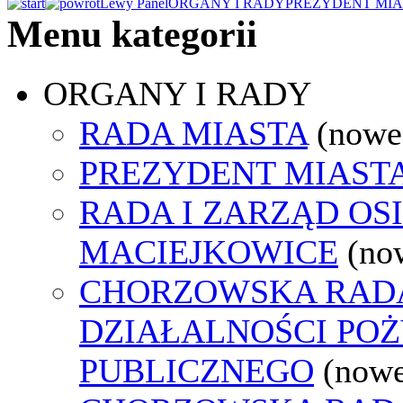
Lewy Panel
ORGANY I RADY
PREZYDENT MIA
Menu kategorii
ORGANY I RADY
RADA MIASTA
(nowe
PREZYDENT MIAST
RADA I ZARZĄD OS
MACIEJKOWICE
(no
CHORZOWSKA RAD
DZIAŁALNOŚCI PO
PUBLICZNEGO
(nowe