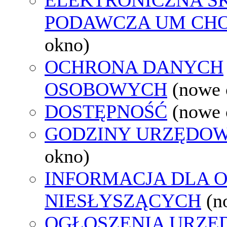
PODAWCZA UM CH
okno)
OCHRONA DANYCH
OSOBOWYCH
(nowe 
DOSTĘPNOŚĆ
(nowe 
GODZINY URZĘDOW
okno)
INFORMACJA DLA 
NIESŁYSZĄCYCH
(n
OGŁOSZENIA URZ