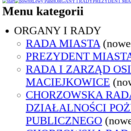
Lewy Panel
ORGANY I RADY
PREZYDENT MIA
Menu kategorii
ORGANY I RADY
RADA MIASTA
(nowe
PREZYDENT MIAST
RADA I ZARZĄD OS
MACIEJKOWICE
(no
CHORZOWSKA RAD
DZIAŁALNOŚCI PO
PUBLICZNEGO
(nowe