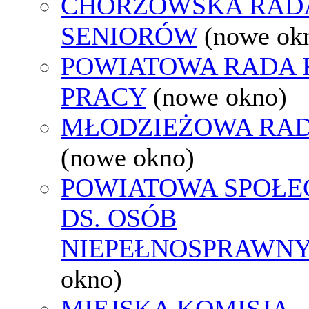
CHORZOWSKA RAD
SENIORÓW
(nowe ok
POWIATOWA RADA
PRACY
(nowe okno)
MŁODZIEŻOWA RAD
(nowe okno)
POWIATOWA SPOŁE
DS. OSÓB
NIEPEŁNOSPRAWN
okno)
MIEJSKA KOMISJA