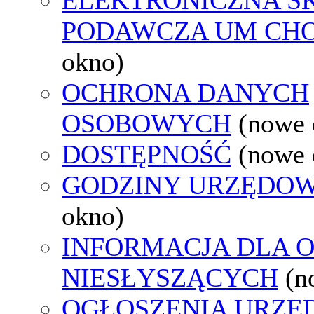
PODAWCZA UM CH
okno)
OCHRONA DANYCH
OSOBOWYCH
(nowe 
DOSTĘPNOŚĆ
(nowe 
GODZINY URZĘDOW
okno)
INFORMACJA DLA 
NIESŁYSZĄCYCH
(n
OGŁOSZENIA URZ