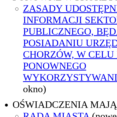
ZASADY UDOSTĘPN
INFORMACJI SEKT
PUBLICZNEGO, BĘ
POSIADANIU URZĘ
CHORZÓW, W CELU 
PONOWNEGO
WYKORZYSTYWAN
okno)
OŚWIADCZENIA MAJ
RADA MIASTA
(nowe