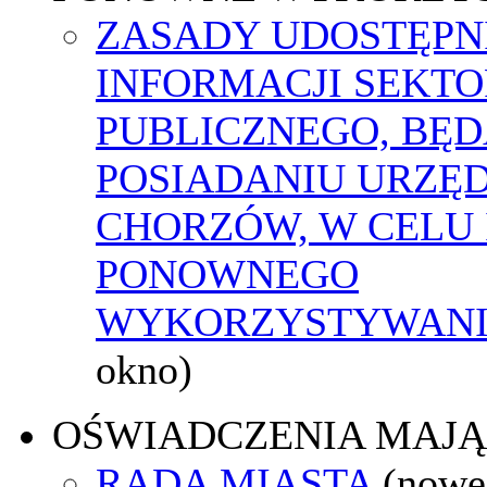
ZASADY UDOSTĘPN
INFORMACJI SEKT
PUBLICZNEGO, BĘ
POSIADANIU URZĘ
CHORZÓW, W CELU 
PONOWNEGO
WYKORZYSTYWAN
okno)
OŚWIADCZENIA MAJ
RADA MIASTA
(nowe