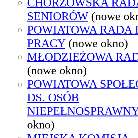
CHORZOWSKA RAD
SENIORÓW
(nowe ok
POWIATOWA RADA
PRACY
(nowe okno)
MŁODZIEŻOWA RAD
(nowe okno)
POWIATOWA SPOŁE
DS. OSÓB
NIEPEŁNOSPRAWN
okno)
MIEJSKA KOMISJA