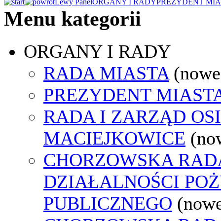
Lewy Panel
ORGANY I RADY
PREZYDENT MIA
Menu kategorii
ORGANY I RADY
RADA MIASTA
(nowe
PREZYDENT MIAST
RADA I ZARZĄD OS
MACIEJKOWICE
(no
CHORZOWSKA RAD
DZIAŁALNOŚCI PO
PUBLICZNEGO
(nowe