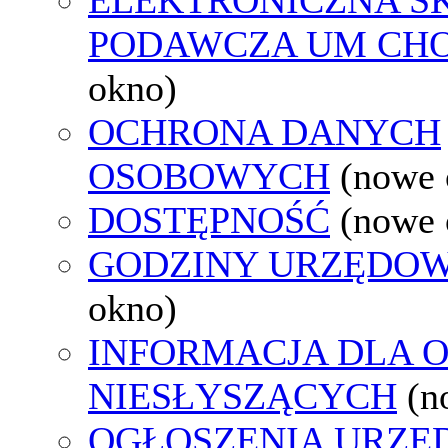
PODAWCZA UM CH
okno)
OCHRONA DANYCH
OSOBOWYCH
(nowe 
DOSTĘPNOŚĆ
(nowe 
GODZINY URZĘDOW
okno)
INFORMACJA DLA 
NIESŁYSZĄCYCH
(n
OGŁOSZENIA URZ