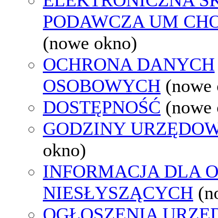
PODAWCZA UM CH
(nowe okno)
OCHRONA DANYCH
OSOBOWYCH
(nowe 
DOSTĘPNOŚĆ
(nowe 
GODZINY URZĘDOW
okno)
INFORMACJA DLA 
NIESŁYSZĄCYCH
(n
OGŁOSZENIA URZ