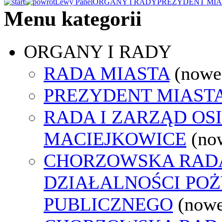
Lewy Panel
ORGANY I RADY
PREZYDENT MIA
Menu kategorii
ORGANY I RADY
RADA MIASTA
(nowe
PREZYDENT MIAST
RADA I ZARZĄD OS
MACIEJKOWICE
(no
CHORZOWSKA RAD
DZIAŁALNOŚCI PO
PUBLICZNEGO
(nowe