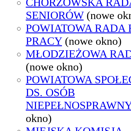
CHORZOWSKA RAD
SENIORÓW
(nowe ok
POWIATOWA RADA
PRACY
(nowe okno)
MŁODZIEŻOWA RAD
(nowe okno)
POWIATOWA SPOŁE
DS. OSÓB
NIEPEŁNOSPRAWN
okno)
MIEJSKA KOMISJA