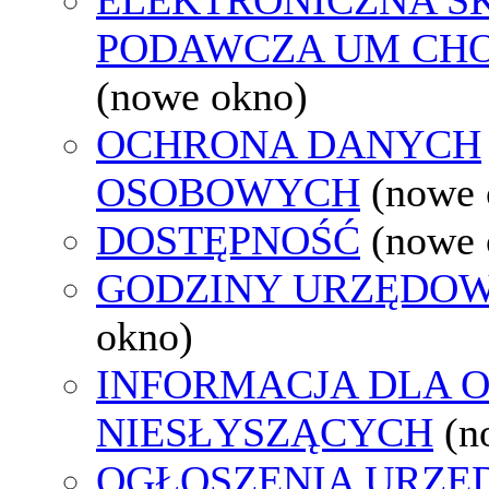
PODAWCZA UM CH
(nowe okno)
OCHRONA DANYCH
OSOBOWYCH
(nowe 
DOSTĘPNOŚĆ
(nowe 
GODZINY URZĘDOW
okno)
INFORMACJA DLA 
NIESŁYSZĄCYCH
(n
OGŁOSZENIA URZ