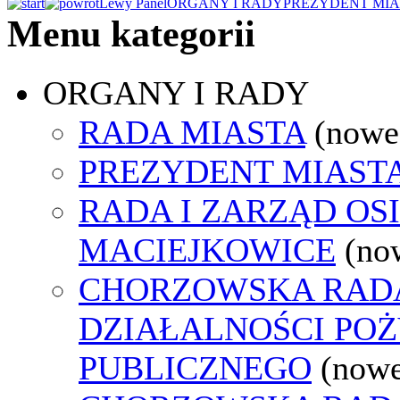
Lewy Panel
ORGANY I RADY
PREZYDENT MIA
Menu kategorii
ORGANY I RADY
RADA MIASTA
(nowe
PREZYDENT MIAST
RADA I ZARZĄD OS
MACIEJKOWICE
(no
CHORZOWSKA RAD
DZIAŁALNOŚCI PO
PUBLICZNEGO
(nowe