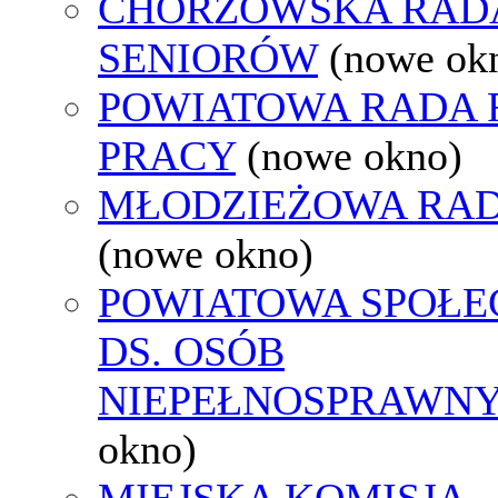
CHORZOWSKA RAD
SENIORÓW
(nowe ok
POWIATOWA RADA
PRACY
(nowe okno)
MŁODZIEŻOWA RAD
(nowe okno)
POWIATOWA SPOŁE
DS. OSÓB
NIEPEŁNOSPRAWN
okno)
MIEJSKA KOMISJA