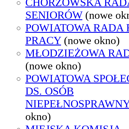
CHORZOWSKA RAD
SENIORÓW
(nowe ok
POWIATOWA RADA
PRACY
(nowe okno)
MŁODZIEŻOWA RAD
(nowe okno)
POWIATOWA SPOŁE
DS. OSÓB
NIEPEŁNOSPRAWN
okno)
MIEJSKA KOMISJA