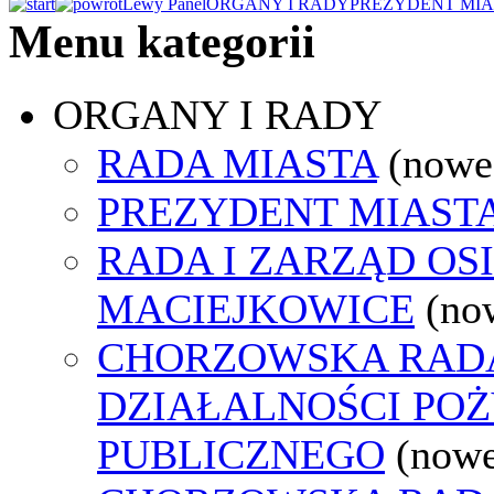
Lewy Panel
ORGANY I RADY
PREZYDENT MIA
Menu kategorii
ORGANY I RADY
RADA MIASTA
(nowe
PREZYDENT MIAST
RADA I ZARZĄD OS
MACIEJKOWICE
(no
CHORZOWSKA RAD
DZIAŁALNOŚCI PO
PUBLICZNEGO
(nowe