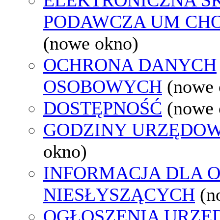
PODAWCZA UM CH
(nowe okno)
OCHRONA DANYCH
OSOBOWYCH
(nowe 
DOSTĘPNOŚĆ
(nowe 
GODZINY URZĘDOW
okno)
INFORMACJA DLA 
NIESŁYSZĄCYCH
(n
OGŁOSZENIA URZ