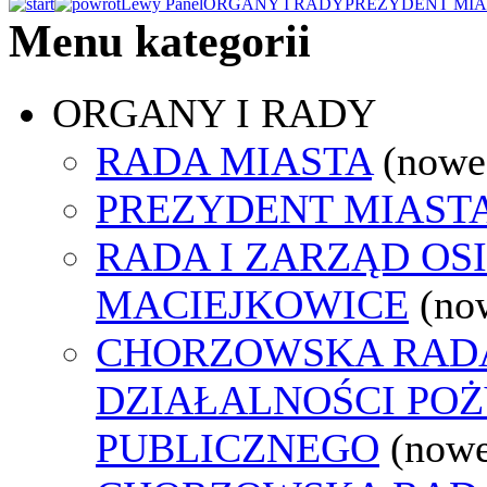
Lewy Panel
ORGANY I RADY
PREZYDENT MIA
Menu kategorii
ORGANY I RADY
RADA MIASTA
(nowe
PREZYDENT MIAST
RADA I ZARZĄD OS
MACIEJKOWICE
(no
CHORZOWSKA RAD
DZIAŁALNOŚCI PO
PUBLICZNEGO
(nowe