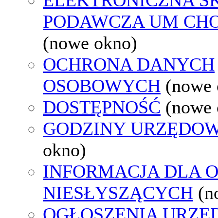
PODAWCZA UM CH
(nowe okno)
OCHRONA DANYCH
OSOBOWYCH
(nowe 
DOSTĘPNOŚĆ
(nowe 
GODZINY URZĘDOW
okno)
INFORMACJA DLA 
NIESŁYSZĄCYCH
(n
OGŁOSZENIA URZ