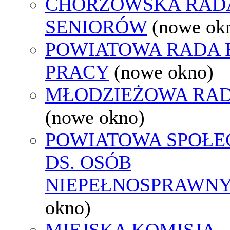
CHORZOWSKA RAD
SENIORÓW
(nowe ok
POWIATOWA RADA
PRACY
(nowe okno)
MŁODZIEŻOWA RAD
(nowe okno)
POWIATOWA SPOŁE
DS. OSÓB
NIEPEŁNOSPRAWN
okno)
MIEJSKA KOMISJA