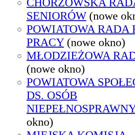
CHORZOWSKA RAD
SENIORÓW
(nowe ok
POWIATOWA RADA
PRACY
(nowe okno)
MŁODZIEŻOWA RAD
(nowe okno)
POWIATOWA SPOŁE
DS. OSÓB
NIEPEŁNOSPRAWN
okno)
MIEJSKA KOMISJA