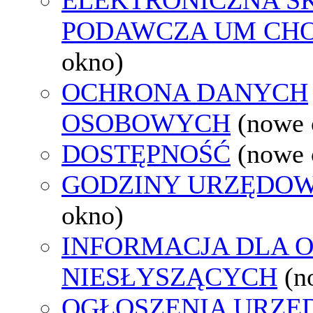
PODAWCZA UM CH
okno)
OCHRONA DANYCH
OSOBOWYCH
(nowe 
DOSTĘPNOŚĆ
(nowe 
GODZINY URZĘDOW
okno)
INFORMACJA DLA 
NIESŁYSZĄCYCH
(n
OGŁOSZENIA URZ