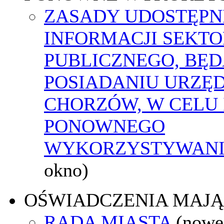
ZASADY UDOSTĘPN
INFORMACJI SEKT
PUBLICZNEGO, BĘ
POSIADANIU URZĘ
CHORZÓW, W CELU 
PONOWNEGO
WYKORZYSTYWAN
okno)
OŚWIADCZENIA MAJ
RADA MIASTA
(nowe