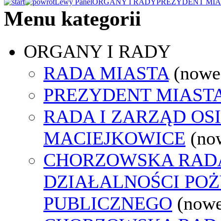
Lewy Panel
ORGANY I RADY
PREZYDENT MIA
Menu kategorii
ORGANY I RADY
RADA MIASTA
(nowe
PREZYDENT MIAST
RADA I ZARZĄD OS
MACIEJKOWICE
(no
CHORZOWSKA RAD
DZIAŁALNOŚCI PO
PUBLICZNEGO
(nowe