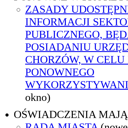
ZASADY UDOSTĘPN
INFORMACJI SEKT
PUBLICZNEGO, BĘ
POSIADANIU URZĘ
CHORZÓW, W CELU 
PONOWNEGO
WYKORZYSTYWAN
okno)
OŚWIADCZENIA MAJ
RADA MIASTA
(nowe