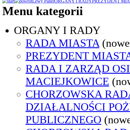
Lewy Panel
ORGANY I RADY
PREZYDENT MIA
Menu kategorii
ORGANY I RADY
RADA MIASTA
(nowe
PREZYDENT MIAST
RADA I ZARZĄD OS
MACIEJKOWICE
(no
CHORZOWSKA RAD
DZIAŁALNOŚCI PO
PUBLICZNEGO
(nowe