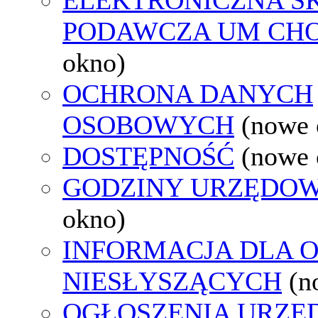
PODAWCZA UM CH
okno)
OCHRONA DANYCH
OSOBOWYCH
(nowe 
DOSTĘPNOŚĆ
(nowe 
GODZINY URZĘDOW
okno)
INFORMACJA DLA 
NIESŁYSZĄCYCH
(n
OGŁOSZENIA URZ