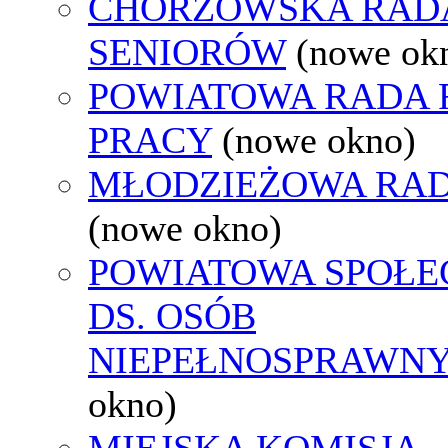
CHORZOWSKA RAD
SENIORÓW
(nowe ok
POWIATOWA RADA
PRACY
(nowe okno)
MŁODZIEŻOWA RAD
(nowe okno)
POWIATOWA SPOŁE
DS. OSÓB
NIEPEŁNOSPRAWN
okno)
MIEJSKA KOMISJA