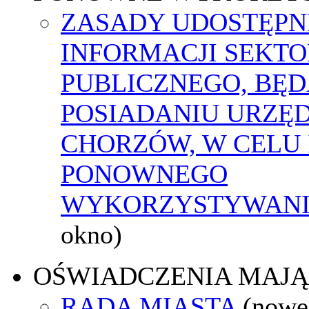
ZASADY UDOSTĘPN
INFORMACJI SEKT
PUBLICZNEGO, BĘ
POSIADANIU URZĘ
CHORZÓW, W CELU 
PONOWNEGO
WYKORZYSTYWAN
okno)
OŚWIADCZENIA MAJ
RADA MIASTA
(nowe