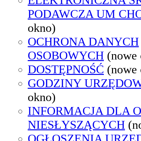
PODAWCZA UM CH
okno)
OCHRONA DANYCH
OSOBOWYCH
(nowe 
DOSTĘPNOŚĆ
(nowe 
GODZINY URZĘDOW
okno)
INFORMACJA DLA 
NIESŁYSZĄCYCH
(n
OGŁOSZENIA URZ