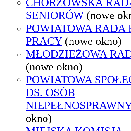
CHORZOWSKA RAD
SENIORÓW
(nowe ok
POWIATOWA RADA
PRACY
(nowe okno)
MŁODZIEŻOWA RAD
(nowe okno)
POWIATOWA SPOŁE
DS. OSÓB
NIEPEŁNOSPRAWN
okno)
MIEJSKA KOMISJA