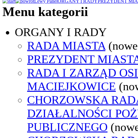
Lewy Panel
ORGANY I RADY
PREZYDENT MIA
Menu kategorii
ORGANY I RADY
RADA MIASTA
(nowe
PREZYDENT MIAST
RADA I ZARZĄD OS
MACIEJKOWICE
(no
CHORZOWSKA RAD
DZIAŁALNOŚCI PO
PUBLICZNEGO
(nowe