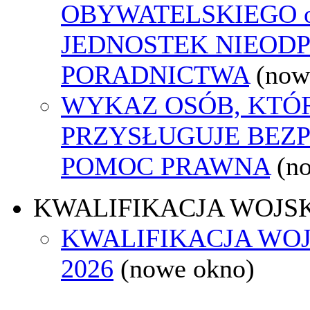
OBYWATELSKIEGO o
JEDNOSTEK NIEOD
PORADNICTWA
(now
WYKAZ OSÓB, KTÓ
PRZYSŁUGUJE BEZ
POMOC PRAWNA
(n
KWALIFIKACJA WOJS
KWALIFIKACJA WO
2026
(nowe okno)