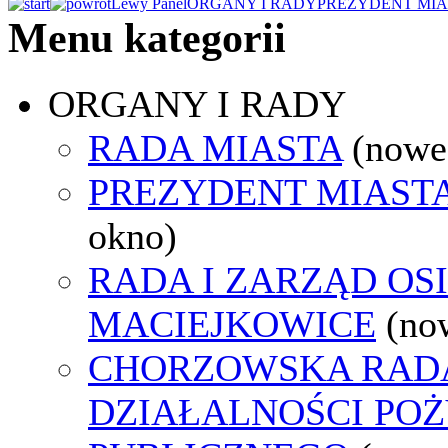
Lewy Panel
ORGANY I RADY
PREZYDENT MIA
Menu kategorii
ORGANY I RADY
RADA MIASTA
(nowe
PREZYDENT MIAST
okno)
RADA I ZARZĄD OS
MACIEJKOWICE
(no
CHORZOWSKA RAD
DZIAŁALNOŚCI PO