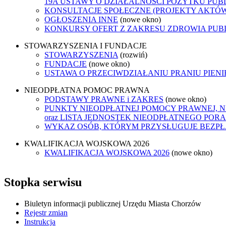
19A USTAWY O DZIAŁALNOŚCI POŻYTKU PUB
KONSULTACJE SPOŁECZNE (PROJEKTY AKTÓ
OGŁOSZENIA INNE
(nowe okno)
KONKURSY OFERT Z ZAKRESU ZDROWIA PUB
STOWARZYSZENIA I FUNDACJE
STOWARZYSZENIA
(rozwiń)
FUNDACJE
(nowe okno)
USTAWA O PRZECIWDZIAŁANIU PRANIU PIEN
NIEODPŁATNA POMOC PRAWNA
PODSTAWY PRAWNE i ZAKRES
(nowe okno)
PUNKTY NIEODPŁATNEJ POMOCY PRAWNEJ, 
oraz LISTA JEDNOSTEK NIEODPŁATNEGO POR
WYKAZ OSÓB, KTÓRYM PRZYSŁUGUJE BEZP
KWALIFIKACJA WOJSKOWA 2026
KWALIFIKACJA WOJSKOWA 2026
(nowe okno)
Stopka serwisu
Biuletyn informacji publicznej Urzędu Miasta Chorzów
Rejestr zmian
Instrukcja