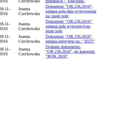
2016
Czechowska
publikacja : "włączona"
Dokument: "OR.236.2016",
28-11-
Joanna
zmiana pola data wytworzenia
2016
Czechowska
na: puste pole
Dokument: "OR.236.2016",
28-11-
Joanna
zmiana pola wytworzył na:
2016
Czechowska
puste pole
28-11-
Joanna
Dokument: "OR.236.2016",
2016
Czechowska
zmiana priorytetu na : "4555"
Dodanie dokumentu:
28-11-
Joanna
"OR.236.2016", do kategorii:
2016
Czechowska
"ROK 2016"