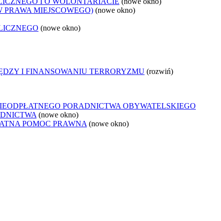
LICZNEGO I O WOLONTARIACIE
(nowe okno)
W PRAWA MIEJSCOWEGO)
(nowe okno)
LICZNEGO
(nowe okno)
IĘDZY I FINANSOWANIU TERRORYZMU
(rozwiń)
NIEODPŁATNEGO PORADNICTWA OBYWATELSKIEGO
ADNICTWA
(nowe okno)
ŁATNA POMOC PRAWNA
(nowe okno)