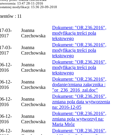
 utworzenia: 13:47 28-11-2016
 ostatniej modyfikacji: 15:36 20-09-2018
mentów : 11
Dokument: "OR.236.2016",
17-03-
Joanna
modyfikacja treści pola
2017
Czechowska
tekstowego
Dokument: "OR.236.2016",
17-03-
Joanna
modyfikacja treści pola
2017
Czechowska
tekstowego
Dokument: "OR.236.2016",
06-12-
Joanna
modyfikacja treści pola
2016
Czechowska
tekstowego
Dokument: "OR.236.2016",
06-12-
Joanna
dodanie/zmiana załącznika :
2016
Czechowska
"or_236_2016_zal.doc"
Dokument: "OR.236.2016",
06-12-
Joanna
zmiana pola data wytworzenia
2016
Czechowska
na: 2016-12-05
Dokument: "OR.236.2016",
06-12-
Joanna
zmiana pola wytworzył na:
2016
Czechowska
Maria Mróz
06-12-
Joanna
Dokument: "OR.236.2016",