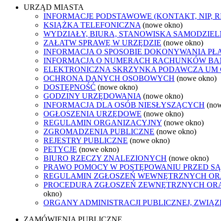
URZĄD MIASTA
INFORMACJE PODSTAWOWE (KONTAKT, NIP, 
KSIĄŻKA TELEFONICZNA
(nowe okno)
WYDZIAŁY, BIURA, STANOWISKA SAMODZIEL
ZAŁATW SPRAWĘ W URZĘDZIE
(nowe okno)
INFORMACJA O SPOSOBIE DOKONYWANIA PŁ
INFORMACJA O NUMERACH RACHUNKÓW B
ELEKTRONICZNA SKRZYNKA PODAWCZA UM
OCHRONA DANYCH OSOBOWYCH
(nowe okno)
DOSTĘPNOŚĆ
(nowe okno)
GODZINY URZĘDOWANIA
(nowe okno)
INFORMACJA DLA OSÓB NIESŁYSZĄCYCH
(no
OGŁOSZENIA URZĘDOWE
(nowe okno)
REGULAMIN ORGANIZACYJNY
(nowe okno)
ZGROMADZENIA PUBLICZNE
(nowe okno)
REJESTRY PUBLICZNE
(nowe okno)
PETYCJE
(nowe okno)
BIURO RZECZY ZNALEZIONYCH
(nowe okno)
PRAWO POMOCY W POSTĘPOWANIU PRZED SĄ
REGULAMIN ZGŁOSZEŃ WEWNĘTRZNYCH OR
PROCEDURA ZGŁOSZEŃ ZEWNĘTRZNYCH ORA
okno)
ORGANY ADMINISTRACJI PUBLICZNEJ, ZWIĄ
ZAMÓWIENIA PUBLICZNE