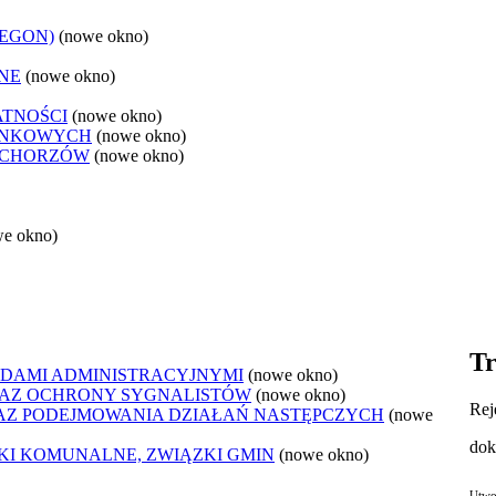
REGON)
(nowe okno)
NE
(nowe okno)
ATNOŚCI
(nowe okno)
ANKOWYCH
(nowe okno)
 CHORZÓW
(nowe okno)
we okno)
Tr
DAMI ADMINISTRACYJNYMI
(nowe okno)
AZ OCHRONY SYGNALISTÓW
(nowe okno)
Rej
Z PODEJMOWANIA DZIAŁAŃ NASTĘPCZYCH
(nowe
dok
ZKI KOMUNALNE, ZWIĄZKI GMIN
(nowe okno)
Utwo