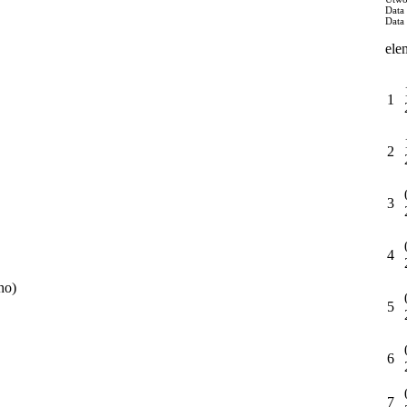
Data
Data
ele
1
2
3
4
no)
5
6
7