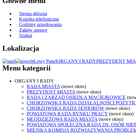
Główne menu
Strona główna
Książka telefoniczna
Godziny urzędowania
Załatw sprawę
Szukaj
Lokalizacja
Lewy Panel
ORGANY I RADY
PREZYDENT MIA
Menu kategorii
ORGANY I RADY
RADA MIASTA
(nowe okno)
PREZYDENT MIASTA
(nowe okno)
RADA I ZARZĄD OSIEDLA MACIEJKOWICE
(now
CHORZOWSKA RADA DZIAŁALNOŚCI POŻYTK
CHORZOWSKA RADA SENIORÓW
(nowe okno)
POWIATOWA RADA RYNKU PRACY
(nowe okno)
MŁODZIEŻOWA RADA MIASTA
(nowe okno)
POWIATOWA SPOŁECZNA RADA DS. OSÓB NI
MIEJSKA KOMISJA ROZWIĄZYWANIA PROB