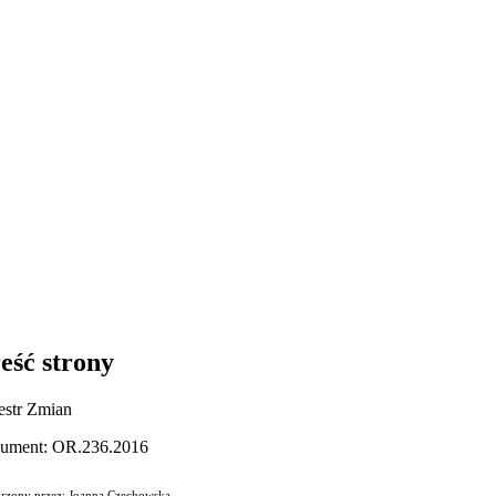
eść strony
estr Zmian
ument: OR.236.2016
rzony przez: Joanna Czechowska