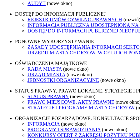
AUDYT
(nowe okno)
DOSTĘP DO INFORMACJI PUBLICZNEJ
REJESTR UMÓW CYWILNO-PRAWNYCH
(rozwiń
INFORMACJA PUBLICZNA UDOSTĘPNIONA NA
DOSTĘP DO INFORMACJI PUBLICZNEJ NIEOPU
PONOWNE WYKORZYSTYWANIE
ZASADY UDOSTĘPNIANIA INFORMACJI SEKT
URZĘDU MIASTA CHORZÓW, W CELU ICH P
OŚWIADCZENIA MAJĄTKOWE
RADA MIASTA
(nowe okno)
URZĄD MIASTA
(nowe okno)
JEDNOSTKI ORGANIZACYJNE
(nowe okno)
STATUS PRAWNY, PRAWO LOKALNE, STRATEGIE I
STATUS PRAWNY
(nowe okno)
PRAWO MIEJSCOWE, AKTY PRAWNE
(nowe okno
STRATEGIE I PROGRAMY MIASTA CHORZÓW
(
ORGANIZACJE POZARZĄDOWE, KONSULTACJE SP
INFORMACJA
(nowe okno)
PROGRAMY I SPRAWOZDANIA
(nowe okno)
KONKURSY OFERT Z ZAKRESU POŻYTKU PUBL