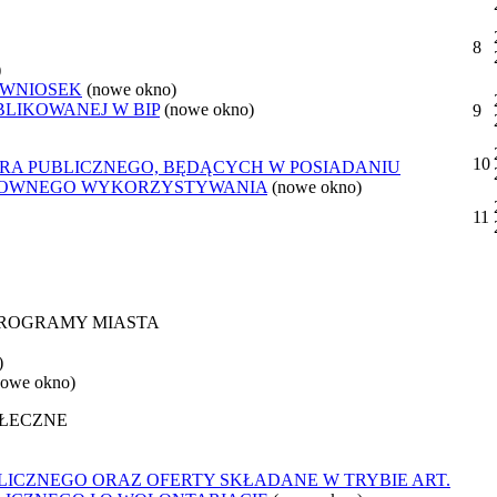
8
)
 WNIOSEK
(nowe okno)
BLIKOWANEJ W BIP
(nowe okno)
9
10
ORA PUBLICZNEGO, BĘDĄCYCH W POSIADANIU
ONOWNEGO WYKORZYSTYWANIA
(nowe okno)
11
 PROGRAMY MIASTA
)
nowe okno)
OŁECZNE
ICZNEGO ORAZ OFERTY SKŁADANE W TRYBIE ART.