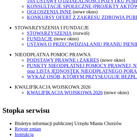
19A USTAWY O DZIAŁALNOŚCI POŻYTKU PUB
KONSULTACJE SPOŁECZNE (PROJEKTY AKTÓ
OGŁOSZENIA INNE
(nowe okno)
KONKURSY OFERT Z ZAKRESU ZDROWIA PUB
STOWARZYSZENIA I FUNDACJE
STOWARZYSZENIA
(rozwiń)
FUNDACJE
(nowe okno)
USTAWA O PRZECIWDZIAŁANIU PRANIU PIEN
NIEODPŁATNA POMOC PRAWNA
PODSTAWY PRAWNE i ZAKRES
(nowe okno)
PUNKTY NIEODPŁATNEJ POMOCY PRAWNEJ, 
oraz LISTA JEDNOSTEK NIEODPŁATNEGO POR
WYKAZ OSÓB, KTÓRYM PRZYSŁUGUJE BEZP
KWALIFIKACJA WOJSKOWA 2026
KWALIFIKACJA WOJSKOWA 2026
(nowe okno)
Stopka serwisu
Biuletyn informacji publicznej Urzędu Miasta Chorzów
Rejestr zmian
Instrukcja