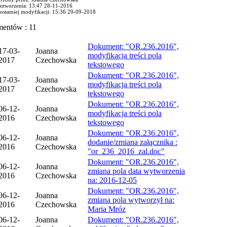
 utworzenia: 13:47 28-11-2016
 ostatniej modyfikacji: 15:36 20-09-2018
mentów : 11
Dokument: "OR.236.2016",
17-03-
Joanna
modyfikacja treści pola
2017
Czechowska
tekstowego
Dokument: "OR.236.2016",
17-03-
Joanna
modyfikacja treści pola
2017
Czechowska
tekstowego
Dokument: "OR.236.2016",
06-12-
Joanna
modyfikacja treści pola
2016
Czechowska
tekstowego
Dokument: "OR.236.2016",
06-12-
Joanna
dodanie/zmiana załącznika :
2016
Czechowska
"or_236_2016_zal.doc"
Dokument: "OR.236.2016",
06-12-
Joanna
zmiana pola data wytworzenia
2016
Czechowska
na: 2016-12-05
Dokument: "OR.236.2016",
06-12-
Joanna
zmiana pola wytworzył na:
2016
Czechowska
Maria Mróz
06-12-
Joanna
Dokument: "OR.236.2016",