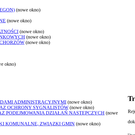
REGON)
(nowe okno)
NE
(nowe okno)
ATNOŚCI
(nowe okno)
ANKOWYCH
(nowe okno)
 CHORZÓW
(nowe okno)
we okno)
Tr
DAMI ADMINISTRACYJNYMI
(nowe okno)
AZ OCHRONY SYGNALISTÓW
(nowe okno)
Rej
Z PODEJMOWANIA DZIAŁAŃ NASTĘPCZYCH
(nowe
dok
ZKI KOMUNALNE, ZWIĄZKI GMIN
(nowe okno)
Utwo