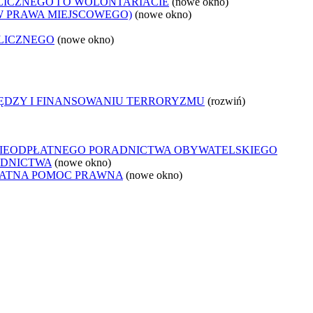
LICZNEGO I O WOLONTARIACIE
(nowe okno)
W PRAWA MIEJSCOWEGO)
(nowe okno)
LICZNEGO
(nowe okno)
IĘDZY I FINANSOWANIU TERRORYZMU
(rozwiń)
NIEODPŁATNEGO PORADNICTWA OBYWATELSKIEGO
ADNICTWA
(nowe okno)
ŁATNA POMOC PRAWNA
(nowe okno)