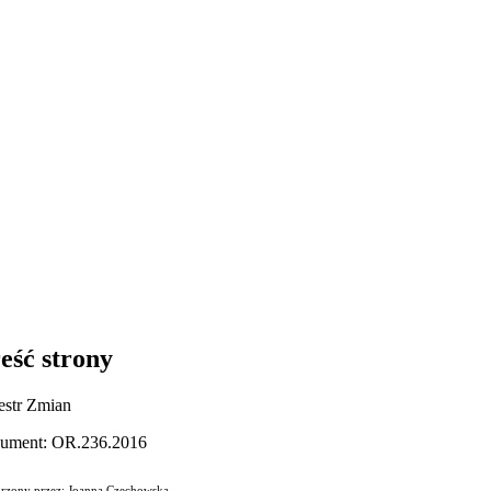
eść strony
estr Zmian
ument: OR.236.2016
rzony przez: Joanna Czechowska