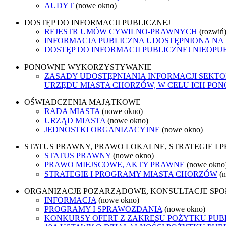
AUDYT
(nowe okno)
DOSTĘP DO INFORMACJI PUBLICZNEJ
REJESTR UMÓW CYWILNO-PRAWNYCH
(rozwiń
INFORMACJA PUBLICZNA UDOSTĘPNIONA NA
DOSTĘP DO INFORMACJI PUBLICZNEJ NIEOPU
PONOWNE WYKORZYSTYWANIE
ZASADY UDOSTĘPNIANIA INFORMACJI SEKT
URZĘDU MIASTA CHORZÓW, W CELU ICH P
OŚWIADCZENIA MAJĄTKOWE
RADA MIASTA
(nowe okno)
URZĄD MIASTA
(nowe okno)
JEDNOSTKI ORGANIZACYJNE
(nowe okno)
STATUS PRAWNY, PRAWO LOKALNE, STRATEGIE I
STATUS PRAWNY
(nowe okno)
PRAWO MIEJSCOWE, AKTY PRAWNE
(nowe okno
STRATEGIE I PROGRAMY MIASTA CHORZÓW
(
ORGANIZACJE POZARZĄDOWE, KONSULTACJE SP
INFORMACJA
(nowe okno)
PROGRAMY I SPRAWOZDANIA
(nowe okno)
KONKURSY OFERT Z ZAKRESU POŻYTKU PUBL