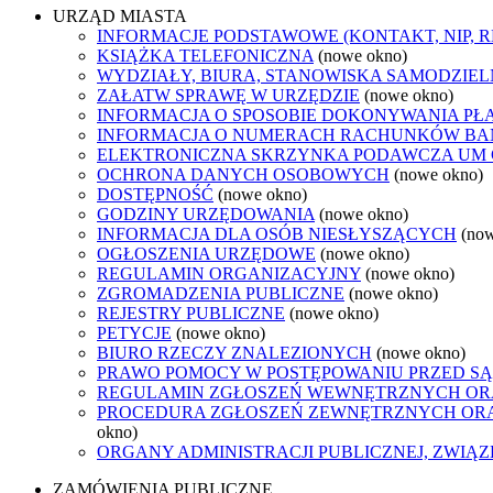
URZĄD MIASTA
INFORMACJE PODSTAWOWE (KONTAKT, NIP, 
KSIĄŻKA TELEFONICZNA
(nowe okno)
WYDZIAŁY, BIURA, STANOWISKA SAMODZIEL
ZAŁATW SPRAWĘ W URZĘDZIE
(nowe okno)
INFORMACJA O SPOSOBIE DOKONYWANIA PŁ
INFORMACJA O NUMERACH RACHUNKÓW B
ELEKTRONICZNA SKRZYNKA PODAWCZA UM
OCHRONA DANYCH OSOBOWYCH
(nowe okno)
DOSTĘPNOŚĆ
(nowe okno)
GODZINY URZĘDOWANIA
(nowe okno)
INFORMACJA DLA OSÓB NIESŁYSZĄCYCH
(no
OGŁOSZENIA URZĘDOWE
(nowe okno)
REGULAMIN ORGANIZACYJNY
(nowe okno)
ZGROMADZENIA PUBLICZNE
(nowe okno)
REJESTRY PUBLICZNE
(nowe okno)
PETYCJE
(nowe okno)
BIURO RZECZY ZNALEZIONYCH
(nowe okno)
PRAWO POMOCY W POSTĘPOWANIU PRZED SĄ
REGULAMIN ZGŁOSZEŃ WEWNĘTRZNYCH OR
PROCEDURA ZGŁOSZEŃ ZEWNĘTRZNYCH ORA
okno)
ORGANY ADMINISTRACJI PUBLICZNEJ, ZWIĄ
ZAMÓWIENIA PUBLICZNE