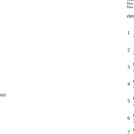
Data
Data
ele
1
2
3
4
no)
5
6
7