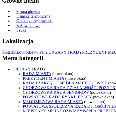
Główne menu
Strona główna
Książka telefoniczna
Godziny urzędowania
Załatw sprawę
Szukaj
Lokalizacja
Lewy Panel
ORGANY I RADY
PREZYDENT MIA
Menu kategorii
ORGANY I RADY
RADA MIASTA
(nowe okno)
PREZYDENT MIASTA
(nowe okno)
RADA I ZARZĄD OSIEDLA MACIEJKOWICE
(now
CHORZOWSKA RADA DZIAŁALNOŚCI POŻYTK
CHORZOWSKA RADA SENIORÓW
(nowe okno)
POWIATOWA RADA RYNKU PRACY
(nowe okno)
MŁODZIEŻOWA RADA MIASTA
(nowe okno)
POWIATOWA SPOŁECZNA RADA DS. OSÓB NI
MIEJSKA KOMISJA ROZWIĄZYWANIA PROB