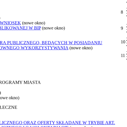
8
)
 WNIOSEK
(nowe okno)
BLIKOWANEJ W BIP
(nowe okno)
9
10
ORA PUBLICZNEGO, BĘDĄCYCH W POSIADANIU
ONOWNEGO WYKORZYSTYWANIA
(nowe okno)
11
 PROGRAMY MIASTA
)
nowe okno)
OŁECZNE
ICZNEGO ORAZ OFERTY SKŁADANE W TRYBIE ART.