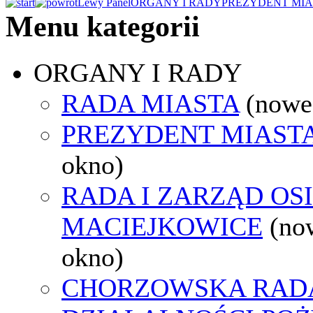
Lewy Panel
ORGANY I RADY
PREZYDENT MIA
Menu kategorii
ORGANY I RADY
RADA MIASTA
(nowe
PREZYDENT MIAST
okno)
RADA I ZARZĄD OS
MACIEJKOWICE
(no
okno)
CHORZOWSKA RAD