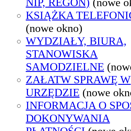
NIP, REGON)
(nowe o
KSIĄŻKA TELEFON
(nowe okno)
WYDZIAŁY, BIURA,
STANOWISKA
SAMODZIELNE
(now
ZAŁATW SPRAWĘ W
URZĘDZIE
(nowe okn
INFORMACJA O SPO
DOKONYWANIA
PŁATNOŚCI
(nowe ok