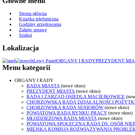
Główne menu
Strona główna
Książka telefoniczna
Godziny urzędowania
Załatw sprawę
Szukaj
Lokalizacja
Lewy Panel
ORGANY I RADY
PREZYDENT MIA
Menu kategorii
ORGANY I RADY
RADA MIASTA
(nowe okno)
PREZYDENT MIASTA
(nowe okno)
RADA I ZARZĄD OSIEDLA MACIEJKOWICE
(now
CHORZOWSKA RADA DZIAŁALNOŚCI POŻYTK
CHORZOWSKA RADA SENIORÓW
(nowe okno)
POWIATOWA RADA RYNKU PRACY
(nowe okno)
MŁODZIEŻOWA RADA MIASTA
(nowe okno)
POWIATOWA SPOŁECZNA RADA DS. OSÓB NI
MIEJSKA KOMISJA ROZWIĄZYWANIA PROB