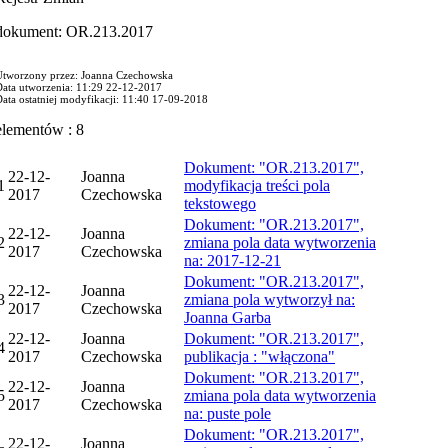
dokument: OR.213.2017
Utworzony przez: Joanna Czechowska
Data utworzenia: 11:29 22-12-2017
ata ostatniej modyfikacji: 11:40 17-09-2018
elementów : 8
Dokument: "OR.213.2017",
22-12-
Joanna
1
modyfikacja treści pola
2017
Czechowska
tekstowego
Dokument: "OR.213.2017",
22-12-
Joanna
2
zmiana pola data wytworzenia
2017
Czechowska
na: 2017-12-21
Dokument: "OR.213.2017",
22-12-
Joanna
3
zmiana pola wytworzył na:
2017
Czechowska
Joanna Garba
22-12-
Joanna
Dokument: "OR.213.2017",
4
2017
Czechowska
publikacja : "włączona"
Dokument: "OR.213.2017",
22-12-
Joanna
5
zmiana pola data wytworzenia
2017
Czechowska
na: puste pole
Dokument: "OR.213.2017",
22-12-
Joanna