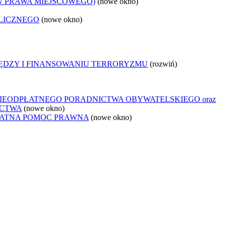
W PRAWA MIEJSCOWEGO)
(nowe okno)
LICZNEGO
(nowe okno)
IĘDZY I FINANSOWANIU TERRORYZMU
(rozwiń)
IEODPŁATNEGO PORADNICTWA OBYWATELSKIEGO oraz
ICTWA
(nowe okno)
ŁATNA POMOC PRAWNA
(nowe okno)