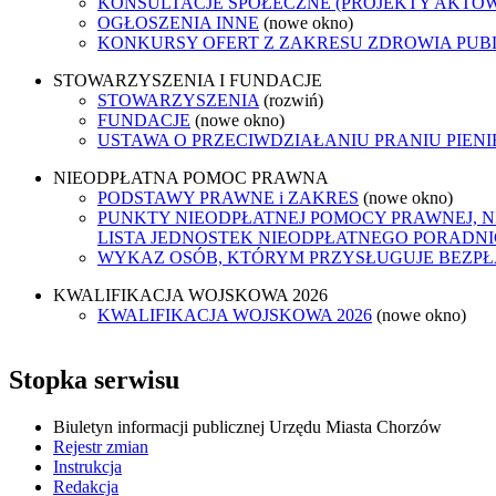
KONSULTACJE SPOŁECZNE (PROJEKTY AKTÓ
OGŁOSZENIA INNE
(nowe okno)
KONKURSY OFERT Z ZAKRESU ZDROWIA PUB
STOWARZYSZENIA I FUNDACJE
STOWARZYSZENIA
(rozwiń)
FUNDACJE
(nowe okno)
USTAWA O PRZECIWDZIAŁANIU PRANIU PIEN
NIEODPŁATNA POMOC PRAWNA
PODSTAWY PRAWNE i ZAKRES
(nowe okno)
PUNKTY NIEODPŁATNEJ POMOCY PRAWNEJ, N
LISTA JEDNOSTEK NIEODPŁATNEGO PORADN
WYKAZ OSÓB, KTÓRYM PRZYSŁUGUJE BEZP
KWALIFIKACJA WOJSKOWA 2026
KWALIFIKACJA WOJSKOWA 2026
(nowe okno)
Stopka serwisu
Biuletyn informacji publicznej Urzędu Miasta Chorzów
Rejestr zmian
Instrukcja
Redakcja