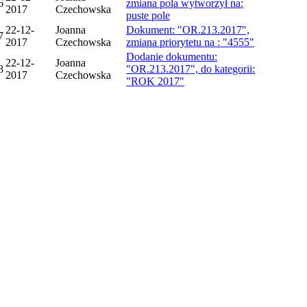
6
zmiana pola wytworzył na:
2017
Czechowska
puste pole
22-12-
Joanna
Dokument: "OR.213.2017",
7
2017
Czechowska
zmiana priorytetu na : "4555"
Dodanie dokumentu:
22-12-
Joanna
8
"OR.213.2017", do kategorii:
2017
Czechowska
"ROK 2017"