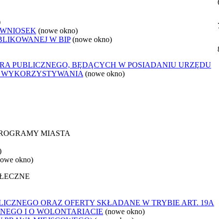
)
 WNIOSEK
(nowe okno)
BLIKOWANEJ W BIP
(nowe okno)
ORA PUBLICZNEGO, BĘDĄCYCH W POSIADANIU URZĘDU
O WYKORZYSTYWANIA
(nowe okno)
 PROGRAMY MIASTA
)
nowe okno)
OŁECZNE
ICZNEGO ORAZ OFERTY SKŁADANE W TRYBIE ART. 19A
NEGO I O WOLONTARIACIE
(nowe okno)