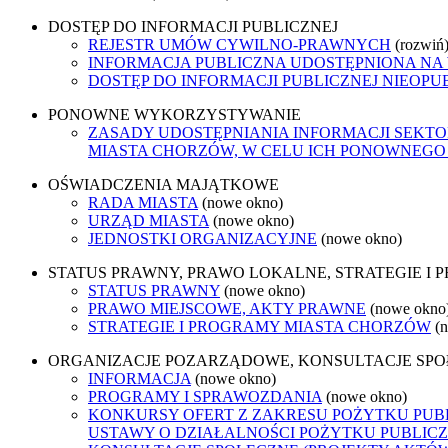
DOSTĘP DO INFORMACJI PUBLICZNEJ
REJESTR UMÓW CYWILNO-PRAWNYCH
(rozwiń
INFORMACJA PUBLICZNA UDOSTĘPNIONA NA
DOSTĘP DO INFORMACJI PUBLICZNEJ NIEOPU
PONOWNE WYKORZYSTYWANIE
ZASADY UDOSTĘPNIANIA INFORMACJI SEKT
MIASTA CHORZÓW, W CELU ICH PONOWNEG
OŚWIADCZENIA MAJĄTKOWE
RADA MIASTA
(nowe okno)
URZĄD MIASTA
(nowe okno)
JEDNOSTKI ORGANIZACYJNE
(nowe okno)
STATUS PRAWNY, PRAWO LOKALNE, STRATEGIE I
STATUS PRAWNY
(nowe okno)
PRAWO MIEJSCOWE, AKTY PRAWNE
(nowe okno
STRATEGIE I PROGRAMY MIASTA CHORZÓW
(
ORGANIZACJE POZARZĄDOWE, KONSULTACJE SP
INFORMACJA
(nowe okno)
PROGRAMY I SPRAWOZDANIA
(nowe okno)
KONKURSY OFERT Z ZAKRESU POŻYTKU PUBL
USTAWY O DZIAŁALNOŚCI POŻYTKU PUBLICZ