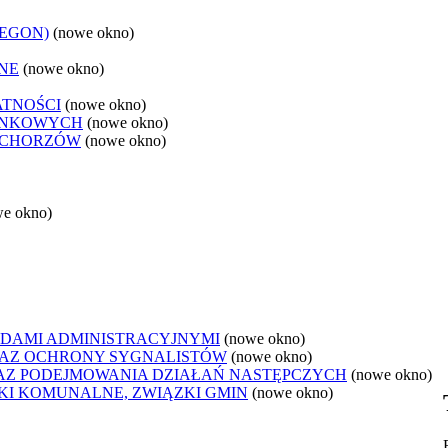
REGON)
(nowe okno)
NE
(nowe okno)
ATNOŚCI
(nowe okno)
ANKOWYCH
(nowe okno)
 CHORZÓW
(nowe okno)
we okno)
DAMI ADMINISTRACYJNYMI
(nowe okno)
AZ OCHRONY SYGNALISTÓW
(nowe okno)
Z PODEJMOWANIA DZIAŁAŃ NASTĘPCZYCH
(nowe okno)
ZKI KOMUNALNE, ZWIĄZKI GMIN
(nowe okno)