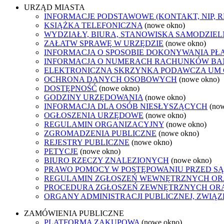
URZĄD MIASTA
INFORMACJE PODSTAWOWE (KONTAKT, NIP, 
KSIĄŻKA TELEFONICZNA
(nowe okno)
WYDZIAŁY, BIURA, STANOWISKA SAMODZIEL
ZAŁATW SPRAWĘ W URZĘDZIE
(nowe okno)
INFORMACJA O SPOSOBIE DOKONYWANIA PŁ
INFORMACJA O NUMERACH RACHUNKÓW B
ELEKTRONICZNA SKRZYNKA PODAWCZA UM
OCHRONA DANYCH OSOBOWYCH
(nowe okno)
DOSTĘPNOŚĆ
(nowe okno)
GODZINY URZĘDOWANIA
(nowe okno)
INFORMACJA DLA OSÓB NIESŁYSZĄCYCH
(no
OGŁOSZENIA URZĘDOWE
(nowe okno)
REGULAMIN ORGANIZACYJNY
(nowe okno)
ZGROMADZENIA PUBLICZNE
(nowe okno)
REJESTRY PUBLICZNE
(nowe okno)
PETYCJE
(nowe okno)
BIURO RZECZY ZNALEZIONYCH
(nowe okno)
PRAWO POMOCY W POSTĘPOWANIU PRZED SĄ
REGULAMIN ZGŁOSZEŃ WEWNĘTRZNYCH OR
PROCEDURA ZGŁOSZEŃ ZEWNĘTRZNYCH ORA
ORGANY ADMINISTRACJI PUBLICZNEJ, ZWIĄ
ZAMÓWIENIA PUBLICZNE
PLATFORMA ZAKUPOWA
(nowe okno)