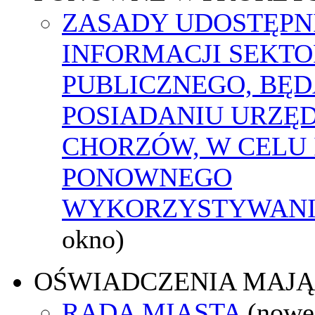
ZASADY UDOSTĘPN
INFORMACJI SEKT
PUBLICZNEGO, BĘ
POSIADANIU URZĘ
CHORZÓW, W CELU 
PONOWNEGO
WYKORZYSTYWAN
okno)
OŚWIADCZENIA MAJ
RADA MIASTA
(nowe