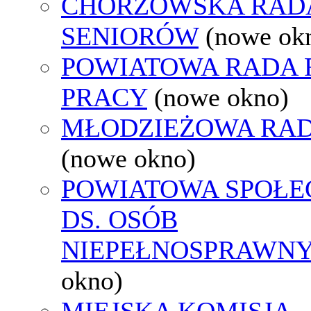
CHORZOWSKA RAD
SENIORÓW
(nowe ok
POWIATOWA RADA
PRACY
(nowe okno)
MŁODZIEŻOWA RAD
(nowe okno)
POWIATOWA SPOŁE
DS. OSÓB
NIEPEŁNOSPRAWN
okno)
MIEJSKA KOMISJA