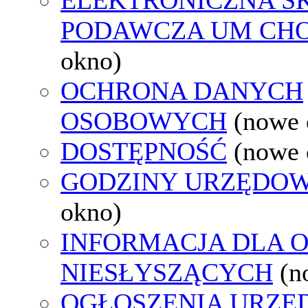
PODAWCZA UM CH
okno)
OCHRONA DANYCH
OSOBOWYCH
(nowe 
DOSTĘPNOŚĆ
(nowe 
GODZINY URZĘDOW
okno)
INFORMACJA DLA 
NIESŁYSZĄCYCH
(n
OGŁOSZENIA URZ