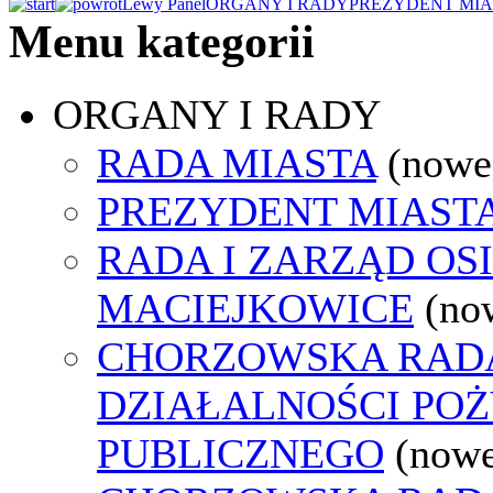
Lewy Panel
ORGANY I RADY
PREZYDENT MIA
Menu kategorii
ORGANY I RADY
RADA MIASTA
(nowe
PREZYDENT MIAST
RADA I ZARZĄD OS
MACIEJKOWICE
(no
CHORZOWSKA RAD
DZIAŁALNOŚCI PO
PUBLICZNEGO
(nowe