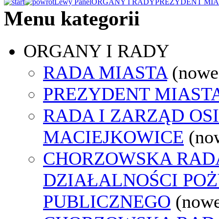
Lewy Panel
ORGANY I RADY
PREZYDENT MIA
Menu kategorii
ORGANY I RADY
RADA MIASTA
(nowe
PREZYDENT MIAST
RADA I ZARZĄD OS
MACIEJKOWICE
(no
CHORZOWSKA RAD
DZIAŁALNOŚCI PO
PUBLICZNEGO
(nowe