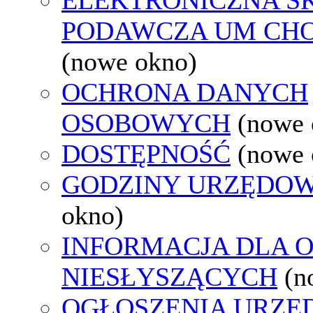
PODAWCZA UM CH
(nowe okno)
OCHRONA DANYCH
OSOBOWYCH
(nowe 
DOSTĘPNOŚĆ
(nowe 
GODZINY URZĘDOW
okno)
INFORMACJA DLA 
NIESŁYSZĄCYCH
(n
OGŁOSZENIA URZ