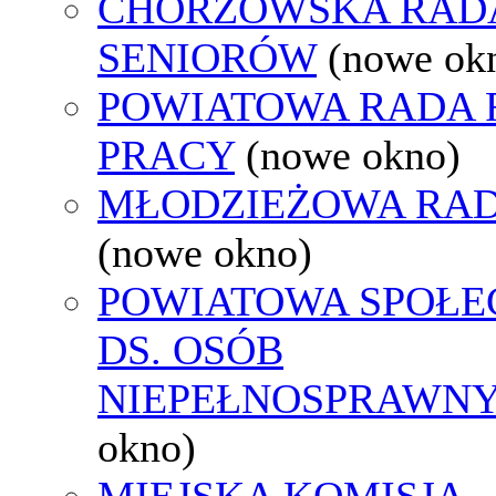
CHORZOWSKA RAD
SENIORÓW
(nowe ok
POWIATOWA RADA
PRACY
(nowe okno)
MŁODZIEŻOWA RAD
(nowe okno)
POWIATOWA SPOŁE
DS. OSÓB
NIEPEŁNOSPRAWN
okno)
MIEJSKA KOMISJA