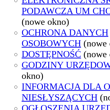
PODAWCZA UM CH
(nowe okno)
OCHRONA DANYCH
OSOBOWYCH
(nowe 
DOSTĘPNOŚĆ
(nowe 
GODZINY URZĘDOW
okno)
INFORMACJA DLA 
NIESŁYSZĄCYCH
(n
OGŁOSZENIA URZ