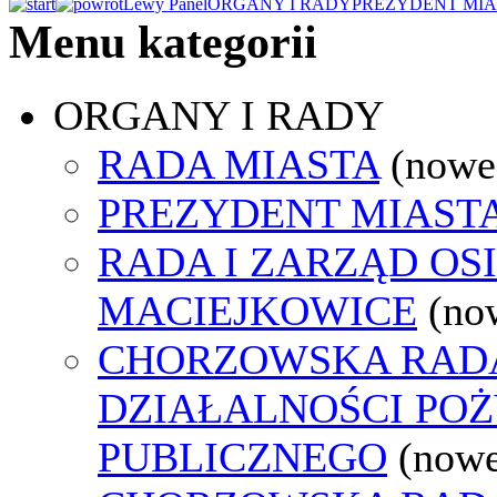
Lewy Panel
ORGANY I RADY
PREZYDENT MIA
Menu kategorii
ORGANY I RADY
RADA MIASTA
(nowe
PREZYDENT MIAST
RADA I ZARZĄD OS
MACIEJKOWICE
(no
CHORZOWSKA RAD
DZIAŁALNOŚCI PO
PUBLICZNEGO
(nowe