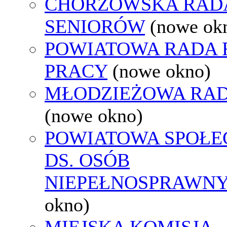
CHORZOWSKA RAD
SENIORÓW
(nowe ok
POWIATOWA RADA
PRACY
(nowe okno)
MŁODZIEŻOWA RAD
(nowe okno)
POWIATOWA SPOŁE
DS. OSÓB
NIEPEŁNOSPRAWN
okno)
MIEJSKA KOMISJA