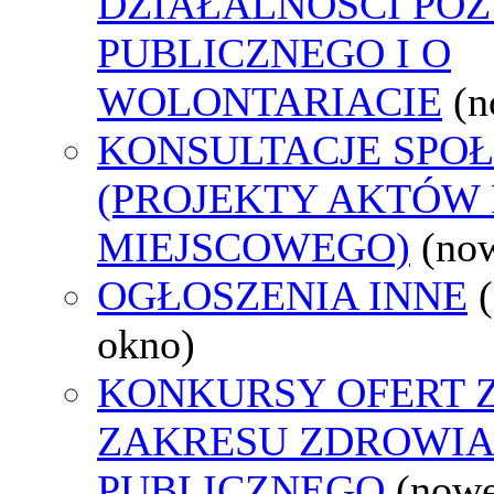
DZIAŁALNOŚCI PO
PUBLICZNEGO I O
WOLONTARIACIE
(n
KONSULTACJE SPO
(PROJEKTY AKTÓW
MIEJSCOWEGO)
(no
OGŁOSZENIA INNE
okno)
KONKURSY OFERT 
ZAKRESU ZDROWI
PUBLICZNEGO
(nowe