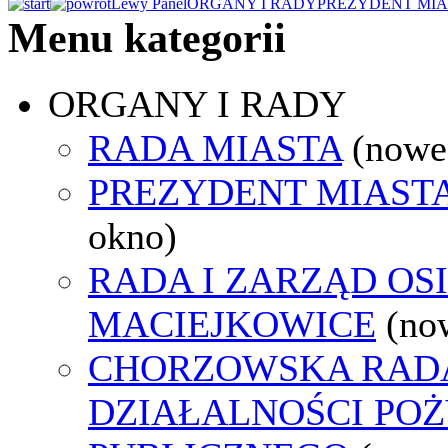
Lewy Panel
ORGANY I RADY
PREZYDENT MIA
Menu kategorii
ORGANY I RADY
RADA MIASTA
(nowe
PREZYDENT MIAST
okno)
RADA I ZARZĄD OS
MACIEJKOWICE
(no
CHORZOWSKA RAD
DZIAŁALNOŚCI PO