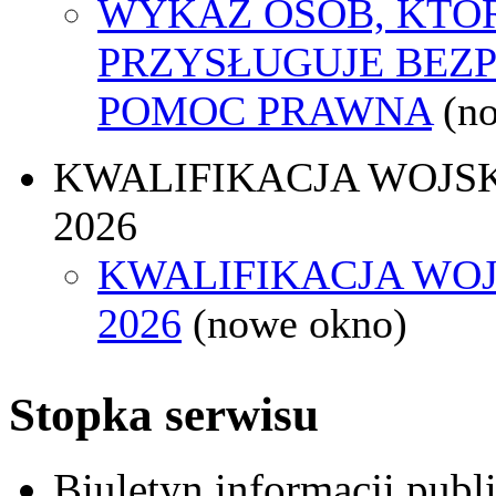
WYKAZ OSÓB, KTÓ
PRZYSŁUGUJE BEZ
POMOC PRAWNA
(n
KWALIFIKACJA WOJS
2026
KWALIFIKACJA WO
2026
(nowe okno)
Stopka serwisu
Biuletyn informacji pub