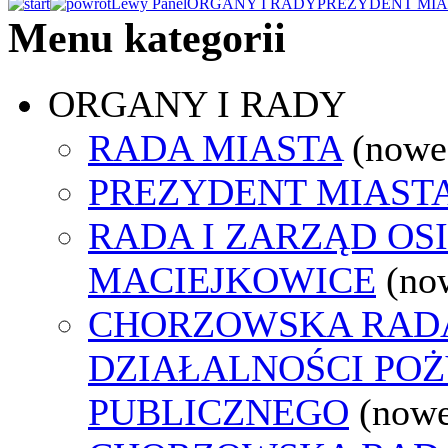
Lewy Panel
ORGANY I RADY
PREZYDENT MIA
Menu kategorii
ORGANY I RADY
RADA MIASTA
(nowe
PREZYDENT MIAST
RADA I ZARZĄD OS
MACIEJKOWICE
(no
CHORZOWSKA RAD
DZIAŁALNOŚCI PO
PUBLICZNEGO
(nowe