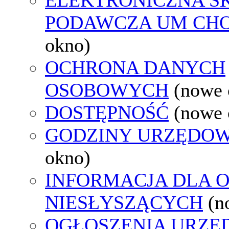
PODAWCZA UM CH
okno)
OCHRONA DANYCH
OSOBOWYCH
(nowe 
DOSTĘPNOŚĆ
(nowe 
GODZINY URZĘDOW
okno)
INFORMACJA DLA 
NIESŁYSZĄCYCH
(n
OGŁOSZENIA URZ