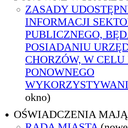
ZASADY UDOSTĘPN
INFORMACJI SEKT
PUBLICZNEGO, BĘ
POSIADANIU URZĘ
CHORZÓW, W CELU 
PONOWNEGO
WYKORZYSTYWAN
okno)
OŚWIADCZENIA MAJ
RADA MIASTA
(nowe