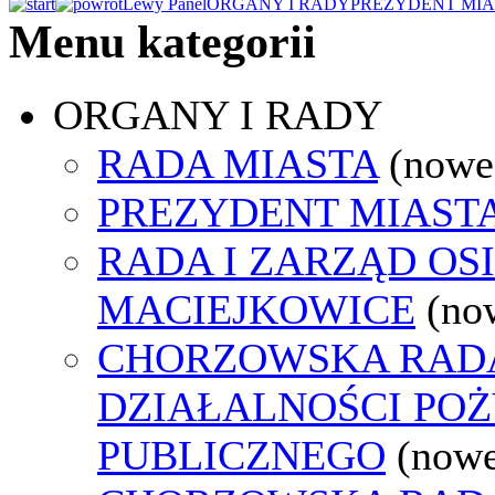
Lewy Panel
ORGANY I RADY
PREZYDENT MIA
Menu kategorii
ORGANY I RADY
RADA MIASTA
(nowe
PREZYDENT MIAST
RADA I ZARZĄD OS
MACIEJKOWICE
(no
CHORZOWSKA RAD
DZIAŁALNOŚCI PO
PUBLICZNEGO
(nowe