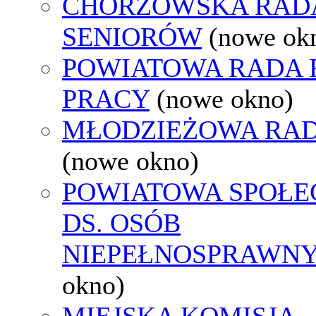
CHORZOWSKA RAD
SENIORÓW
(nowe ok
POWIATOWA RADA
PRACY
(nowe okno)
MŁODZIEŻOWA RAD
(nowe okno)
POWIATOWA SPOŁE
DS. OSÓB
NIEPEŁNOSPRAWN
okno)
MIEJSKA KOMISJA