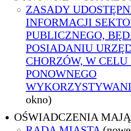
ZASADY UDOSTĘPN
INFORMACJI SEKT
PUBLICZNEGO, BĘ
POSIADANIU URZĘ
CHORZÓW, W CELU 
PONOWNEGO
WYKORZYSTYWAN
okno)
OŚWIADCZENIA MAJ
RADA MIASTA
(nowe