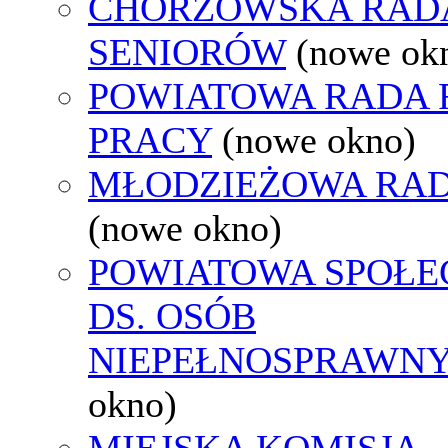
CHORZOWSKA RAD
SENIORÓW
(nowe ok
POWIATOWA RADA
PRACY
(nowe okno)
MŁODZIEŻOWA RAD
(nowe okno)
POWIATOWA SPOŁE
DS. OSÓB
NIEPEŁNOSPRAWN
okno)
MIEJSKA KOMISJA