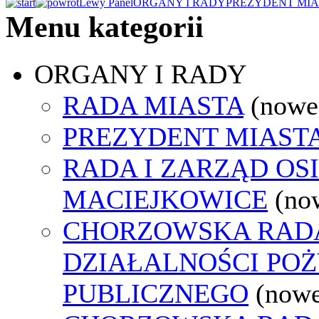
Lewy Panel
ORGANY I RADY
PREZYDENT MIA
Menu kategorii
ORGANY I RADY
RADA MIASTA
(nowe
PREZYDENT MIAST
RADA I ZARZĄD OS
MACIEJKOWICE
(no
CHORZOWSKA RAD
DZIAŁALNOŚCI PO
PUBLICZNEGO
(nowe