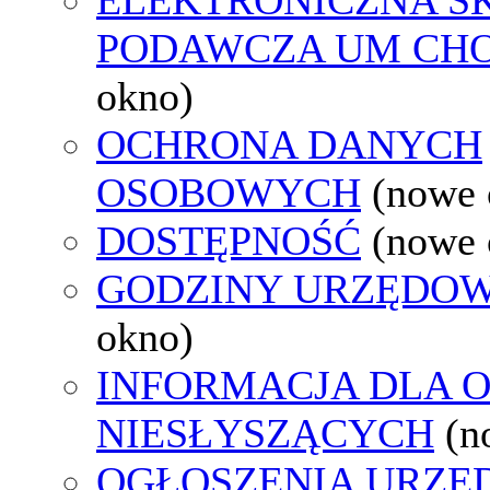
PODAWCZA UM CH
okno)
OCHRONA DANYCH
OSOBOWYCH
(nowe 
DOSTĘPNOŚĆ
(nowe 
GODZINY URZĘDOW
okno)
INFORMACJA DLA 
NIESŁYSZĄCYCH
(n
OGŁOSZENIA URZ