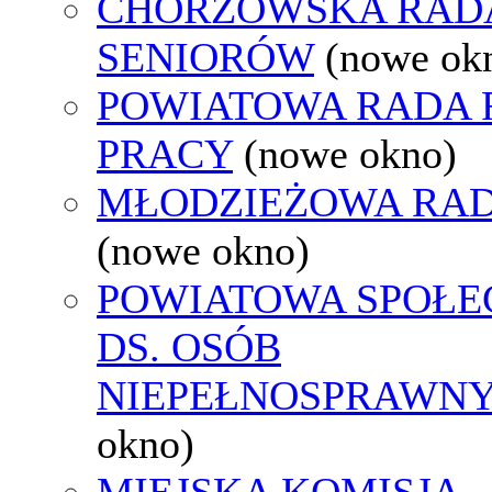
CHORZOWSKA RAD
SENIORÓW
(nowe ok
POWIATOWA RADA
PRACY
(nowe okno)
MŁODZIEŻOWA RAD
(nowe okno)
POWIATOWA SPOŁE
DS. OSÓB
NIEPEŁNOSPRAWN
okno)
MIEJSKA KOMISJA