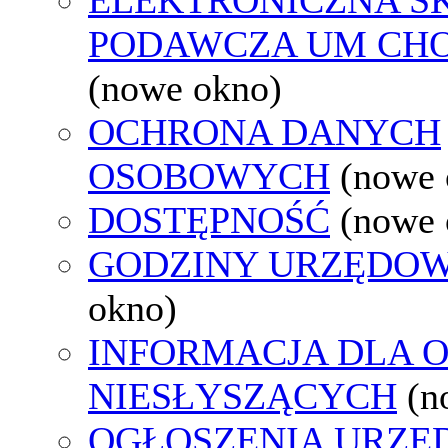
PODAWCZA UM CH
(nowe okno)
OCHRONA DANYCH
OSOBOWYCH
(nowe 
DOSTĘPNOŚĆ
(nowe 
GODZINY URZĘDOW
okno)
INFORMACJA DLA 
NIESŁYSZĄCYCH
(n
OGŁOSZENIA URZ