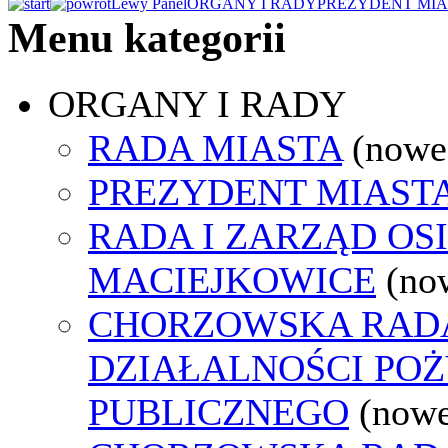
Lewy Panel
ORGANY I RADY
PREZYDENT MIA
Menu kategorii
ORGANY I RADY
RADA MIASTA
(nowe
PREZYDENT MIAST
RADA I ZARZĄD OS
MACIEJKOWICE
(no
CHORZOWSKA RAD
DZIAŁALNOŚCI PO
PUBLICZNEGO
(nowe