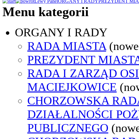
Lewy Panel
ORGANY I RADY
PREZYDENT MIA
Menu kategorii
ORGANY I RADY
RADA MIASTA
(nowe
PREZYDENT MIAST
RADA I ZARZĄD OS
MACIEJKOWICE
(no
CHORZOWSKA RAD
DZIAŁALNOŚCI PO
PUBLICZNEGO
(nowe