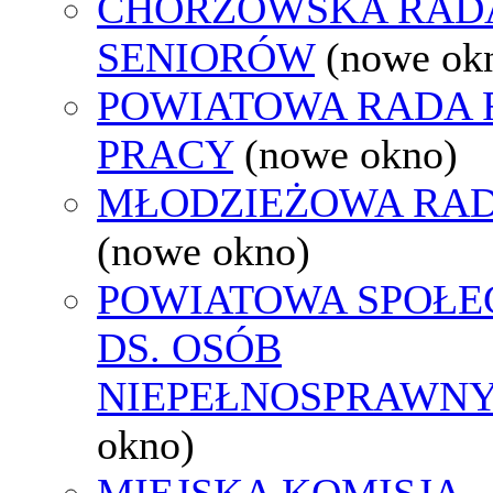
CHORZOWSKA RAD
SENIORÓW
(nowe ok
POWIATOWA RADA
PRACY
(nowe okno)
MŁODZIEŻOWA RAD
(nowe okno)
POWIATOWA SPOŁE
DS. OSÓB
NIEPEŁNOSPRAWN
okno)
MIEJSKA KOMISJA