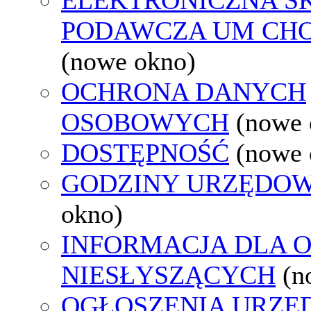
PODAWCZA UM CH
(nowe okno)
OCHRONA DANYCH
OSOBOWYCH
(nowe 
DOSTĘPNOŚĆ
(nowe 
GODZINY URZĘDOW
okno)
INFORMACJA DLA 
NIESŁYSZĄCYCH
(n
OGŁOSZENIA URZ