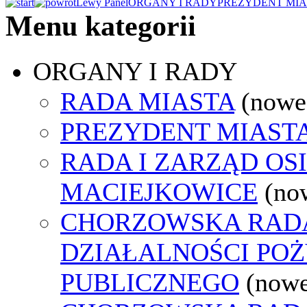
Lewy Panel
ORGANY I RADY
PREZYDENT MIA
Menu kategorii
ORGANY I RADY
RADA MIASTA
(nowe
PREZYDENT MIAST
RADA I ZARZĄD OS
MACIEJKOWICE
(no
CHORZOWSKA RAD
DZIAŁALNOŚCI PO
PUBLICZNEGO
(nowe