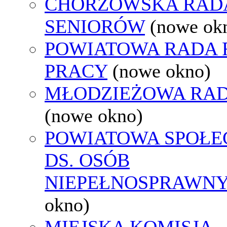
CHORZOWSKA RAD
SENIORÓW
(nowe ok
POWIATOWA RADA
PRACY
(nowe okno)
MŁODZIEŻOWA RAD
(nowe okno)
POWIATOWA SPOŁE
DS. OSÓB
NIEPEŁNOSPRAWN
okno)
MIEJSKA KOMISJA