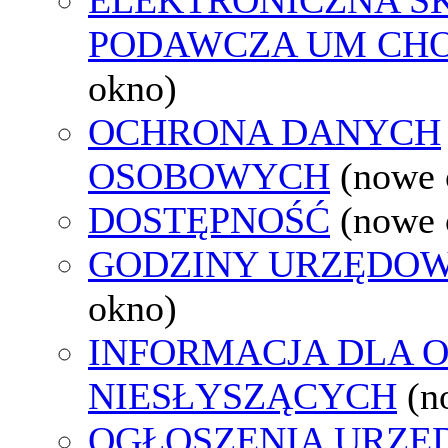
PODAWCZA UM CH
okno)
OCHRONA DANYCH
OSOBOWYCH
(nowe 
DOSTĘPNOŚĆ
(nowe 
GODZINY URZĘDOW
okno)
INFORMACJA DLA 
NIESŁYSZĄCYCH
(n
OGŁOSZENIA URZ