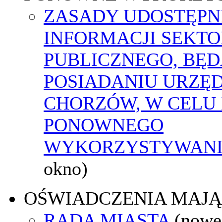
ZASADY UDOSTĘPN
INFORMACJI SEKT
PUBLICZNEGO, BĘ
POSIADANIU URZĘ
CHORZÓW, W CELU 
PONOWNEGO
WYKORZYSTYWAN
okno)
OŚWIADCZENIA MAJ
RADA MIASTA
(nowe