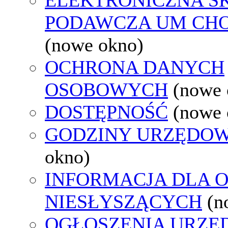
PODAWCZA UM CH
(nowe okno)
OCHRONA DANYCH
OSOBOWYCH
(nowe 
DOSTĘPNOŚĆ
(nowe 
GODZINY URZĘDOW
okno)
INFORMACJA DLA 
NIESŁYSZĄCYCH
(n
OGŁOSZENIA URZ