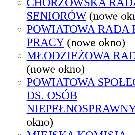
CHORZOWSKA RAD
SENIORÓW
(nowe ok
POWIATOWA RADA
PRACY
(nowe okno)
MŁODZIEŻOWA RAD
(nowe okno)
POWIATOWA SPOŁE
DS. OSÓB
NIEPEŁNOSPRAWN
okno)
MIEJSKA KOMISJA