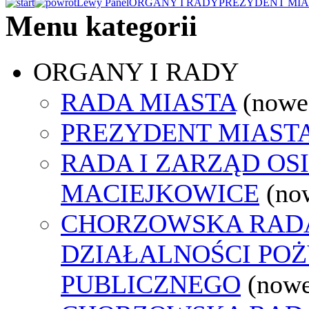
Lewy Panel
ORGANY I RADY
PREZYDENT MIA
Menu kategorii
ORGANY I RADY
RADA MIASTA
(nowe
PREZYDENT MIAST
RADA I ZARZĄD OS
MACIEJKOWICE
(no
CHORZOWSKA RAD
DZIAŁALNOŚCI PO
PUBLICZNEGO
(nowe