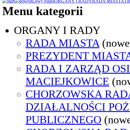
Lewy Panel
ORGANY I RADY
RADA MIASTA
TR
Menu kategorii
ORGANY I RADY
RADA MIASTA
(nowe
PREZYDENT MIAST
RADA I ZARZĄD OS
MACIEJKOWICE
(no
CHORZOWSKA RAD
DZIAŁALNOŚCI PO
PUBLICZNEGO
(nowe