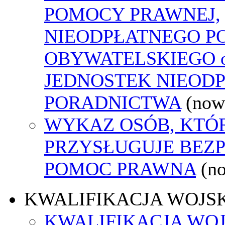
POMOCY PRAWNEJ,
NIEODPŁATNEGO P
OBYWATELSKIEGO o
JEDNOSTEK NIEOD
PORADNICTWA
(now
WYKAZ OSÓB, KTÓ
PRZYSŁUGUJE BEZ
POMOC PRAWNA
(n
KWALIFIKACJA WOJS
KWALIFIKACJA WOJ