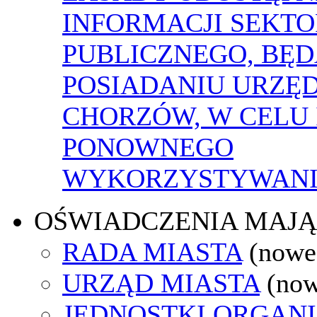
INFORMACJI SEKT
PUBLICZNEGO, BĘ
POSIADANIU URZĘ
CHORZÓW, W CELU 
PONOWNEGO
WYKORZYSTYWAN
OŚWIADCZENIA MAJ
RADA MIASTA
(nowe
URZĄD MIASTA
(now
JEDNOSTKI ORGAN